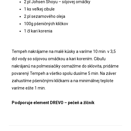
2 pl Johsen Shoyu – sójovej omáčky
1 ks veľkej cibule
2 pl sezamového oleja
100g pšeničných klíčkov
1 čl kari korenia
Tempeh nakrájame na malé kúsky a varíme 10 min. v 3,5
dcl vody so sójovou omáčkou a kari korením. Cibuľu
nakrájanú na polmesiačiky osmažíme do sklovita, pridáme
povarený Tempeh a všetko spolu dusíme 5 min. Na záver
zahustíme pšeničnými klíčkami a na minimálnej teplote
varíme ešte 1 min.
Podporuje element DREVO – pečeň a žlčník