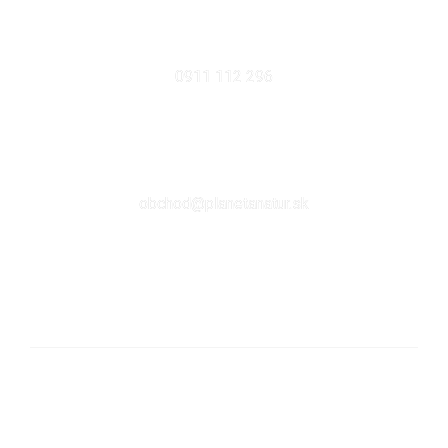
MOBIL
0911 112 296
EMAIL
obchod@planetanatur.sk
FACEBOOK
KDE NÁS NÁJDETE V BRATISLAVE
Sabinovská 10 (Ružinov, pri Štrkovci)
821 02 Bratislava