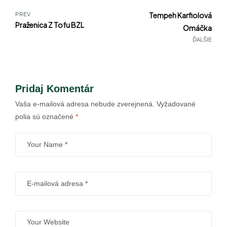
PREV
Tempeh Karfiolová
Praženica Z Tofu BZL
Omáčka
ĎALŠIE
Pridaj Komentár
Vaša e-mailová adresa nebude zverejnená.
Vyžadované
polia sú označené
*