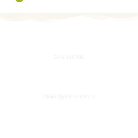
MOBIL
0911 112 296
EMAIL
obchod@planetanatur.sk
FACEBOOK