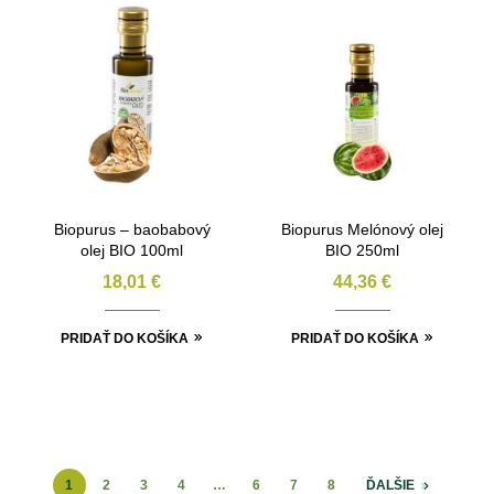
Biopurus – baobabový
Biopurus Melónový olej
olej BIO 100ml
BIO 250ml
18,01
€
44,36
€
PRIDAŤ DO KOŠÍKA
PRIDAŤ DO KOŠÍKA
1
2
3
4
…
6
7
8
ĎALŠIE