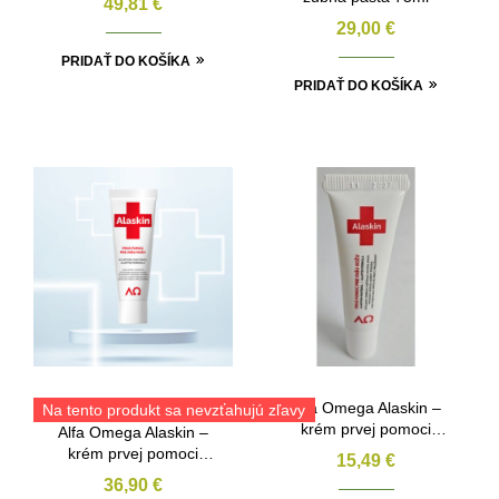
49,81
€
29,00
€
PRIDAŤ DO KOŠÍKA
PRIDAŤ DO KOŠÍKA
Alfa Omega Alaskin –
Na tento produkt sa nevzťahujú zľavy
krém prvej pomoci
Alfa Omega Alaskin –
10ml
krém prvej pomoci
15,49
€
30ml
36,90
€