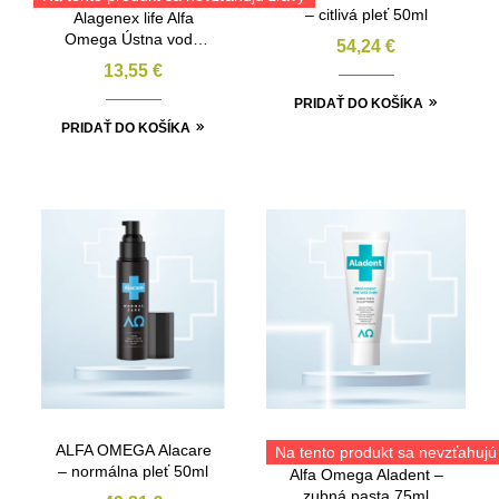
– citlivá pleť 50ml
Alagenex life Alfa
Omega Ústna voda
54,24
€
Biotica s Alaptidom
13,55
€
200ml
PRIDAŤ DO KOŠÍKA
PRIDAŤ DO KOŠÍKA
ALFA OMEGA Alacare
Na tento produkt sa nevzťahujú
– normálna pleť 50ml
Alfa Omega Aladent –
zubná pasta 75ml