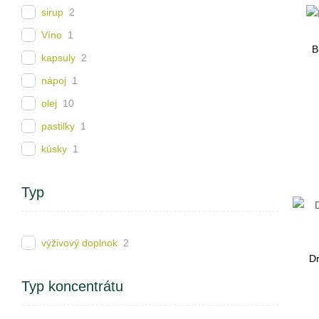
sirup
2
Víno
1
B
kapsuly
2
nápoj
1
olej
10
pastilky
1
kúsky
1
Typ
výživový doplnok
2
Dr
Typ koncentrátu