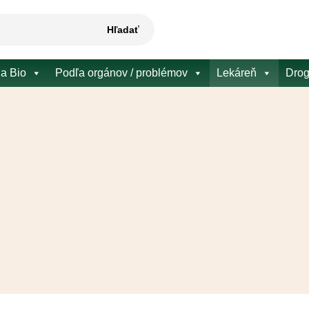
Hľadať
 a Bio
Podľa orgánov / problémov
Lekáreň
Drog