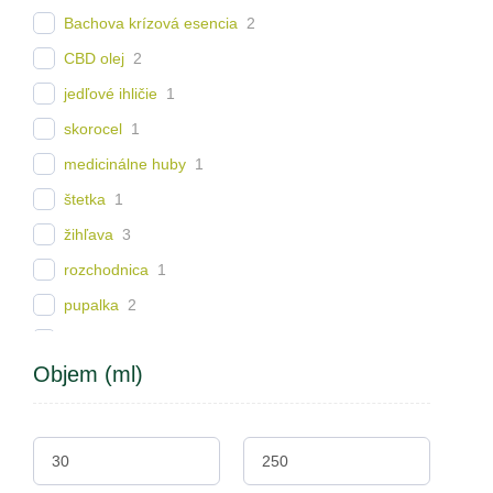
Bachova krízová esencia
2
CBD olej
2
jedľové ihličie
1
skorocel
1
medicinálne huby
1
štetka
1
žihľava
3
rozchodnica
1
pupalka
2
rimbaba
1
Objem (ml)
čierna baza
2
grapefruit
2
gotu kola
2
borovica
2