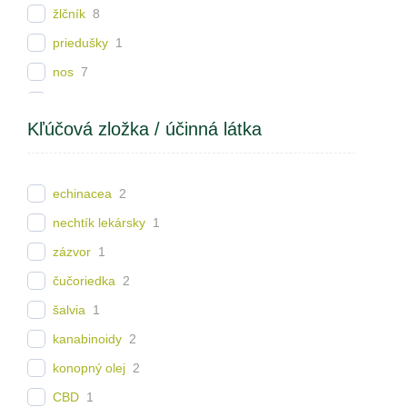
žlčník
8
priedušky
1
nos
7
hrdlo
9
Kľúčová zložka / účinná látka
kĺby a kosti
23
pankreas
3
vlasy
1
echinacea
2
Imunita detí
2
nechtík lekársky
1
črevá
1
zázvor
1
hrubé črevo
15
čučoriedka
2
tenké črevo
15
šalvia
1
vonkajšie použitie
5
kanabinoidy
2
maternica
11
konopný olej
2
vaječníky
11
CBD
1