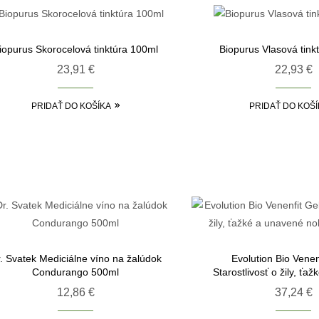
iopurus Skorocelová tinktúra 100ml
Biopurus Vlasová tink
23,91
€
22,93
€
PRIDAŤ DO KOŠÍKA
PRIDAŤ DO KOŠÍ
. Svatek Mediciálne víno na žalúdok
Evolution Bio Venen
Condurango 500ml
Starostlivosť o žily, ťa
nohy BIO 10
12,86
€
37,24
€