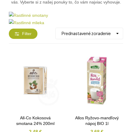
vás. Vyberte si z našej ponuky to, čo vám najviac vyhovuje.
Filter
All-Co Kokosová
Allos Ryžovo-mandľový
smotana 24% 200ml
nápoj BIO 1l
2,48
€
3,68
€