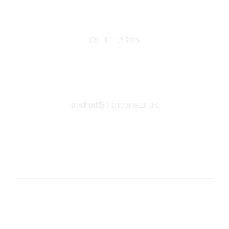
MOBIL
0911 112 296
EMAIL
obchod@planetanatur.sk
FACEBOOK
KDE NÁS NÁJDETE V BRATISLAVE
Sabinovská 10 (Ružinov, pri Štrkovci)
821 02 Bratislava