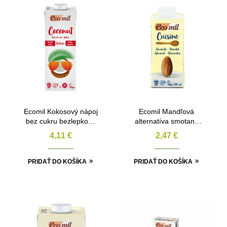
Ecomil Kokosový nápoj
Ecomil Mandľová
bez cukru bezlepkový
alternatíva smotany
BIO 1l
BIO 200ml
4,11
€
2,47
€
PRIDAŤ DO KOŠÍKA
PRIDAŤ DO KOŠÍKA