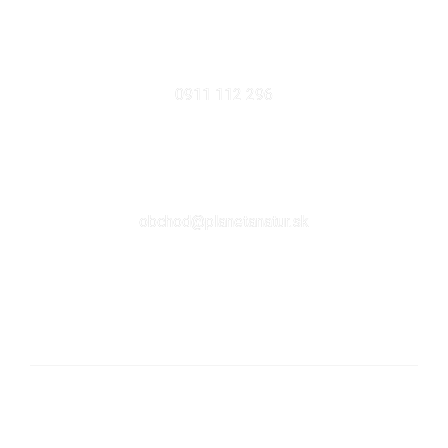
MOBIL
0911 112 296
EMAIL
obchod@planetanatur.sk
FACEBOOK
KDE NÁS NÁJDETE V BRATISLAVE
Sabinovská 10 (Ružinov, pri Štrkovci)