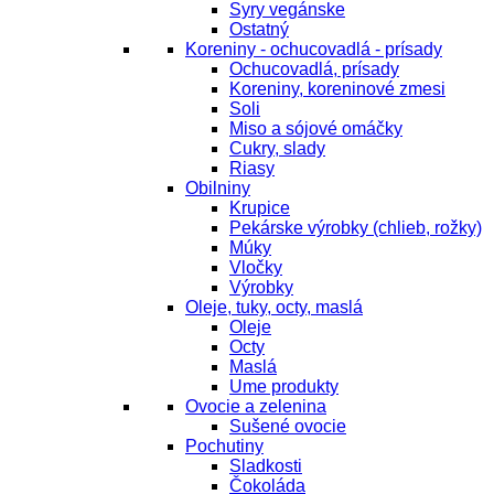
Syry vegánske
Ostatný
Koreniny - ochucovadlá - prísady
Ochucovadlá, prísady
Koreniny, koreninové zmesi
Soli
Miso a sójové omáčky
Cukry, slady
Riasy
Obilniny
Krupice
Pekárske výrobky (chlieb, rožky)
Múky
Vločky
Výrobky
Oleje, tuky, octy, maslá
Oleje
Octy
Maslá
Ume produkty
Ovocie a zelenina
Sušené ovocie
Pochutiny
Sladkosti
Čokoláda