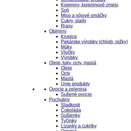
Koreniny, koreninové zmesi
Soli
Miso a sójové omáčky
Cukry, slady
Riasy
Obilniny
Krupice
Pekárske výrobky (chlieb, rožky)
Múky
Vločky
Výrobky
Oleje, tuky, octy, maslá
Oleje
Octy
Maslá
Ume produkty
Ovocie a zelenina
Sušené ovocie
Pochutiny
Sladkosti
Čokoláda
Sušienky
Tyčinky
Lízanky a cukríky