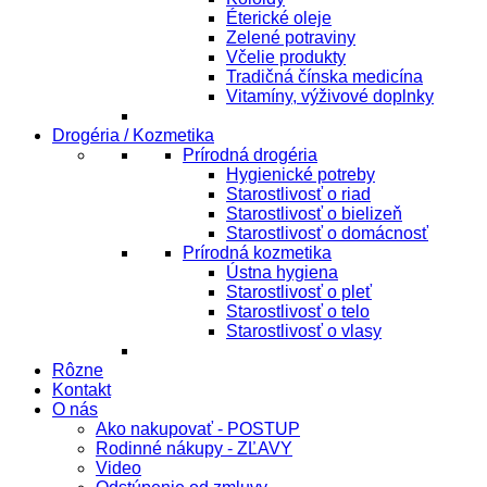
Éterické oleje
Zelené potraviny
Včelie produkty
Tradičná čínska medicína
Vitamíny, výživové doplnky
Drogéria / Kozmetika
Prírodná drogéria
Hygienické potreby
Starostlivosť o riad
Starostlivosť o bielizeň
Starostlivosť o domácnosť
Prírodná kozmetika
Ústna hygiena
Starostlivosť o pleť
Starostlivosť o telo
Starostlivosť o vlasy
Rôzne
Kontakt
O nás
Ako nakupovať - POSTUP
Rodinné nákupy - ZĽAVY
Video