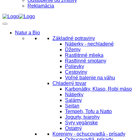
Odstúpenie od zmluvy
Reklamácia
Natur a Bio
Základné potraviny
Nátierky - nechladené
Džemy
Rastlitnné mlieka
Rastlinné smotany
Polievky
Cestoviny
Voľné balenie na váhu
Chladený tovar
Karbonátky, Klaso, Robi mäso
Nátierky
Salámy
Seitan
Tempeh, Tofu a Natto
Jogurty, tvarohy
Syry vegánske
Ostatný
Koreniny - ochucovadlá - prísady
Ochucovadlá, prísady