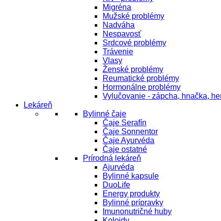
Migréna
Mužské problémy
Nadváha
Nespavosť
Srdcové problémy
Trávenie
Vlasy
Ženské problémy
Reumatické problémy
Hormonálne problémy
Vylučovanie - zápcha, hnačka, h
Lekáreň
Bylinné čaje
Čaje Serafín
Čaje Sonnentor
Čaje Ayurvéda
Čaje ostatné
Prírodná lekáreň
Ajurvéda
Bylinné kapsule
DuoLife
Energy produkty
Bylinné prípravky
Imunonutričné huby
Koloidy