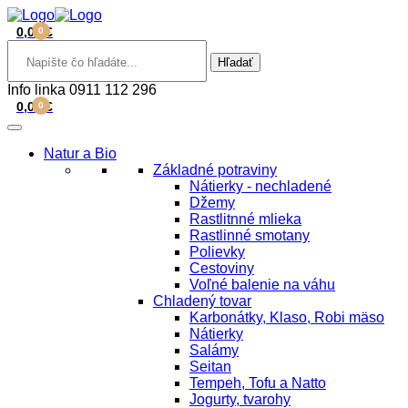
0,00
€
0
Hľadať
Info linka
0911 112 296
0,00
€
0
Natur a Bio
Základné potraviny
Nátierky - nechladené
Džemy
Rastlitnné mlieka
Rastlinné smotany
Polievky
Cestoviny
Voľné balenie na váhu
Chladený tovar
Karbonátky, Klaso, Robi mäso
Nátierky
Salámy
Seitan
Tempeh, Tofu a Natto
Jogurty, tvarohy