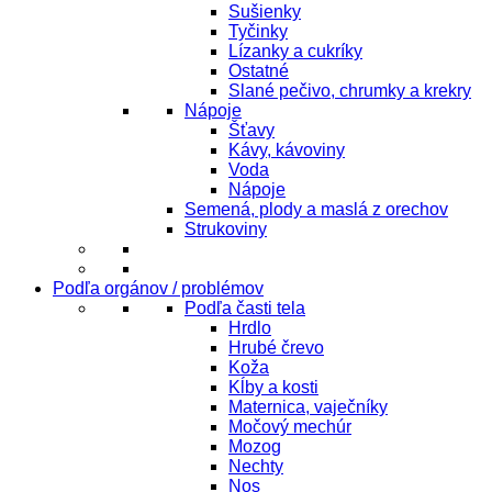
Sušienky
Tyčinky
Lízanky a cukríky
Ostatné
Slané pečivo, chrumky a krekry
Nápoje
Šťavy
Kávy, kávoviny
Voda
Nápoje
Semená, plody a maslá z orechov
Strukoviny
Podľa orgánov / problémov
Podľa časti tela
Hrdlo
Hrubé črevo
Koža
Kĺby a kosti
Maternica, vaječníky
Močový mechúr
Mozog
Nechty
Nos