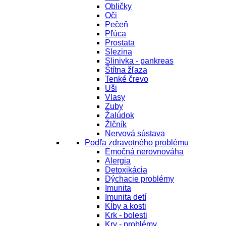
Obličky
Oči
Pečeň
Pľúca
Prostata
Slezina
Slinivka - pankreas
Štítna žľaza
Tenké črevo
Uši
Vlasy
Zuby
Žalúdok
Žlčník
Nervová sústava
Podľa zdravotného problému
Emočná nerovnováha
Alergia
Detoxikácia
Dýchacie problémy
Imunita
Imunita detí
Kĺby a kosti
Krk - bolesti
Krv - problémy