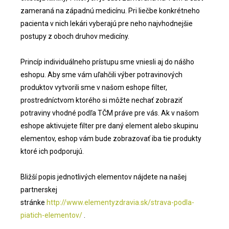
zameraná na západnú medicínu. Pri liečbe konkrétneho
pacienta v nich lekári vyberajú pre neho najvhodnejšie
postupy z oboch druhov medicíny.
Princíp individuálneho prístupu sme vniesli aj do nášho
eshopu. Aby sme vám uľahčili výber potravinových
produktov vytvorili sme v našom eshope filter,
prostredníctvom ktorého si môžte nechať zobraziť
potraviny vhodné podľa TČM práve pre vás. Ak v našom
eshope aktivujete filter pre daný element alebo skupinu
elementov, eshop vám bude zobrazovať iba tie produkty
ktoré ich podporujú.
Bližší popis jednotlivých elementov nájdete na našej
partnerskej
stránke
http://www.elementyzdravia.sk/strava-podla-
piatich-elementov/
.