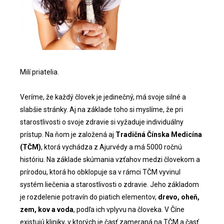
Milí priatelia.
Veríme, že každý človek je jedinečný, má svoje silné a
slabšie stránky. Aj na základe toho si myslíme, že pri
starostlivosti o svoje zdravie si vyžaduje individuálny
prístup. Na ňom je založená aj
Tradičná Čínska Medicína
(TČM)
, ktorá vychádza z Ajurvédy a má 5000 ročnú
históriu. Na základe skúmania vzťahov medzi človekom a
prírodou, ktorá ho obklopuje sa v rámci TČM vyvinul
systém liečenia a starostlivosti o zdravie. Jeho základom
je rozdelenie potravín do piatich elementov,
drevo, oheň,
zem, kov a voda
, podľa ich vplyvu na človeka. V Číne
existujú kliniky, v ktorých je časť zameraná na TČM a časť