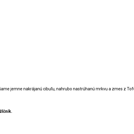
šame jemne nakrájanú cibuľu, nahrubo nastrúhanú mrkvu a zmes z Tofu
lčník.