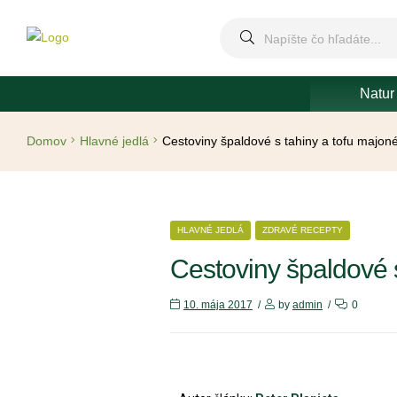
Natur
Domov
Hlavné jedlá
Cestoviny špaldové s tahiny a tofu majon
HLAVNÉ JEDLÁ
ZDRAVÉ RECEPTY
Cestoviny špaldové 
10. mája 2017
by
admin
0