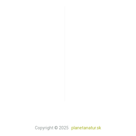
E
ÚČET ZÁKAZNÍKA
ať
Môj účet
j výživy
Kontakt
cnosť
Košík
py
Obchod
dmienky
ných údajov
tba
vrátenie peňazí
Copyright © 2025
planetanatur.sk