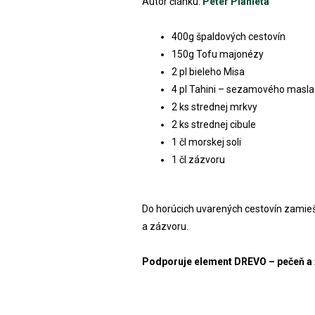
Autor článku:
Peter Planieta
400g špaldových cestovín
150g Tofu majonézy
2 pl bieleho Misa
4 pl Tahini – sezamového masla
2 ks strednej mrkvy
2 ks strednej cibule
1 čl morskej soli
1 čl zázvoru
Do horúcich uvarených cestovín zamie
a zázvoru.
Podporuje element DREVO – pečeň a ž