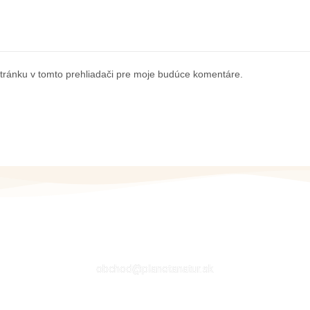
tránku v tomto prehliadači pre moje budúce komentáre.
EMAIL
obchod@planetanatur.sk