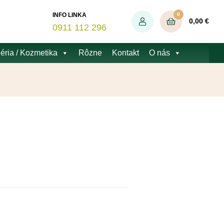
0
INFO LINKA
0,00
€
0911 112 296
éria / Kozmetika
Rôzne
Kontakt
O nás