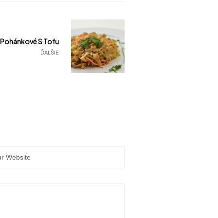
 Pohánkové S Tofu
ĎALŠIE