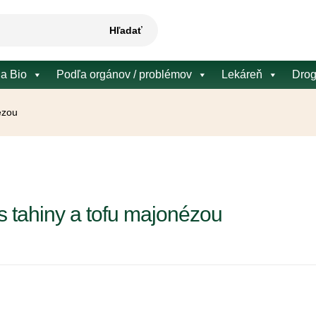
Hľadať
 a Bio
Podľa orgánov / problémov
Lekáreň
Drog
ézou
s tahiny a tofu majonézou