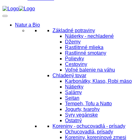
Natur a Bio
Základné potraviny
Nátierky - nechladené
Džemy
Rastlitnné mlieka
Rastlinné smotany
Polievky
Cestoviny
Voľné balenie na váhu
Chladený tovar
Karbonátky, Klaso, Robi mäso
Nátierky
Salámy
Seitan
Tempeh, Tofu a Natto
Jogurty, tvarohy
Syry vegánske
Ostatný
Koreniny - ochucovadlá - prísady
Ochucovadlá, prísady
Koreniny, koreninové zmesi