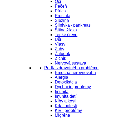
Oči
Pečeň
Pľúca
Prostata
Slezina
Slinivka - pankreas
Štítna žľaza
Tenké črevo
Uši
Vlasy
Zuby
Žalúdok
Žlčník
Nervová sústava
Podľa zdravotného problému
Emočná nerovnováha
Alergia
Detoxikácia
Dýchacie problémy
Imunita
Imunita detí
Kĺby a kosti
Krk - bolesti
Krv - problémy
Migréna