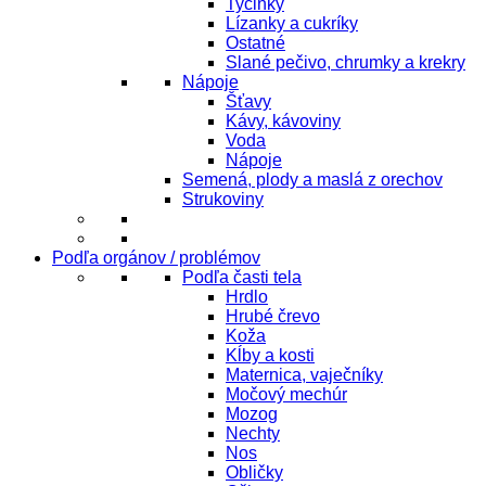
Tyčinky
Lízanky a cukríky
Ostatné
Slané pečivo, chrumky a krekry
Nápoje
Šťavy
Kávy, kávoviny
Voda
Nápoje
Semená, plody a maslá z orechov
Strukoviny
Podľa orgánov / problémov
Podľa časti tela
Hrdlo
Hrubé črevo
Koža
Kĺby a kosti
Maternica, vaječníky
Močový mechúr
Mozog
Nechty
Nos
Obličky