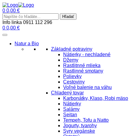
0
0,00
€
Hľadať
Info linka
0911 112 296
0
0,00
€
Natur a Bio
Základné potraviny
Nátierky - nechladené
Džemy
Rastlitnné mlieka
Rastlinné smotany
Polievky
Cestoviny
Voľné balenie na váhu
Chladený tovar
Karbonátky, Klaso, Robi mäso
Nátierky
Salámy
Seitan
Tempeh, Tofu a Natto
Jogurty, tvarohy
Syry vegánske