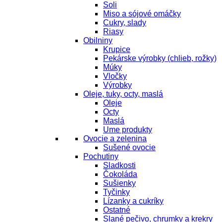
Soli
Miso a sójové omáčky
Cukry, slady
Riasy
Obilniny
Krupice
Pekárske výrobky (chlieb, rožky)
Múky
Vločky
Výrobky
Oleje, tuky, octy, maslá
Oleje
Octy
Maslá
Ume produkty
Ovocie a zelenina
Sušené ovocie
Pochutiny
Sladkosti
Čokoláda
Sušienky
Tyčinky
Lízanky a cukríky
Ostatné
Slané pečivo, chrumky a krekry