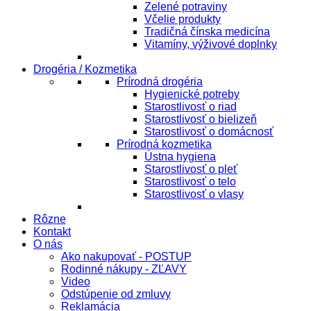
Zelené potraviny
Včelie produkty
Tradičná čínska medicína
Vitamíny, výživové doplnky
Drogéria / Kozmetika
Prírodná drogéria
Hygienické potreby
Starostlivosť o riad
Starostlivosť o bielizeň
Starostlivosť o domácnosť
Prírodná kozmetika
Ústna hygiena
Starostlivosť o pleť
Starostlivosť o telo
Starostlivosť o vlasy
Rôzne
Kontakt
O nás
Ako nakupovať - POSTUP
Rodinné nákupy - ZĽAVY
Video
Odstúpenie od zmluvy
Reklamácia