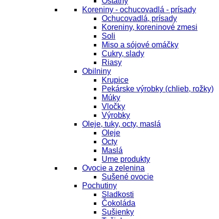
Ostatný
Koreniny - ochucovadlá - prísady
Ochucovadlá, prísady
Koreniny, koreninové zmesi
Soli
Miso a sójové omáčky
Cukry, slady
Riasy
Obilniny
Krupice
Pekárske výrobky (chlieb, rožky)
Múky
Vločky
Výrobky
Oleje, tuky, octy, maslá
Oleje
Octy
Maslá
Ume produkty
Ovocie a zelenina
Sušené ovocie
Pochutiny
Sladkosti
Čokoláda
Sušienky