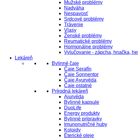
Mužské problémy
Nadváha
Nespavosť
Srdcové problémy
Trávenie
Vlasy
Ženské problémy
Reumatické problémy
Hormonálne problémy
Vylučovanie - zápcha, hnačka, h
Lekáreň
Bylinné čaje
Čaje Serafín
Čaje Sonnentor
Čaje Ayurvéda
Čaje ostatné
Prírodná lekáreň
Ajurvéda
Bylinné kapsule
DuoLife
Energy produkty
Bylinné prípravky
Imunonutričné huby
Koloidy
Éterické oleje