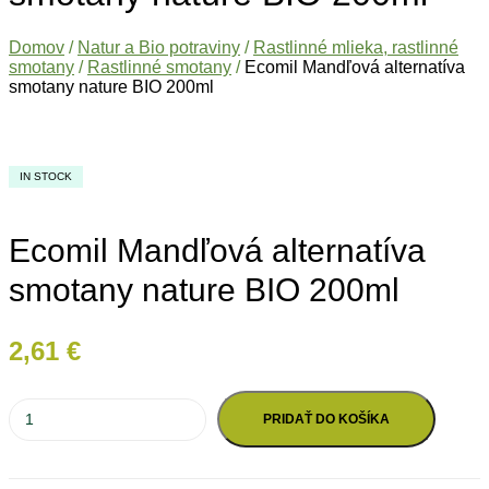
Domov
/
Natur a Bio potraviny
/
Rastlinné mlieka, rastlinné
smotany
/
Rastlinné smotany
/
Ecomil Mandľová alternatíva
smotany nature BIO 200ml
IN STOCK
Ecomil Mandľová alternatíva
smotany nature BIO 200ml
2,61
€
množstvo
PRIDAŤ DO KOŠÍKA
Ecomil
Mandľová
alternatíva
smotany