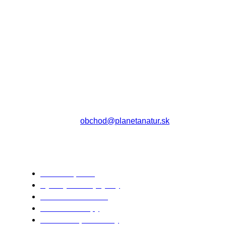
Sabinovská 10 (Ružinov, pri Štrkovci)
821 02 Bratislava
pondelok – piatok: 9:00 – 17:00
streda: 9:00 – 18:00
obedná prestávka: 12:30 – 13:00
sobota – nedeľa: zatvorené
Tel: 0911 112 296
email:
obchod@planetanatur.sk
INFORMÁCIE
Ako nakupovať
Výhody zdravej výživy
Zdravá domácnosť
Rodinné nákupy
Obchodné podmienky