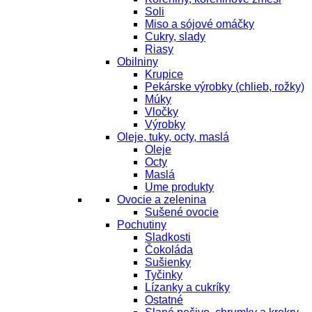
Soli
Miso a sójové omáčky
Cukry, slady
Riasy
Obilniny
Krupice
Pekárske výrobky (chlieb, rožky)
Múky
Vločky
Výrobky
Oleje, tuky, octy, maslá
Oleje
Octy
Maslá
Ume produkty
Ovocie a zelenina
Sušené ovocie
Pochutiny
Sladkosti
Čokoláda
Sušienky
Tyčinky
Lízanky a cukríky
Ostatné