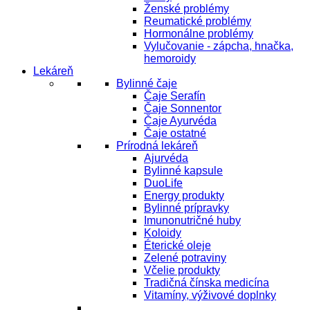
Ženské problémy
Reumatické problémy
Hormonálne problémy
Vylučovanie - zápcha, hnačka,
hemoroidy
Lekáreň
Bylinné čaje
Čaje Serafín
Čaje Sonnentor
Čaje Ayurvéda
Čaje ostatné
Prírodná lekáreň
Ajurvéda
Bylinné kapsule
DuoLife
Energy produkty
Bylinné prípravky
Imunonutričné huby
Koloidy
Éterické oleje
Zelené potraviny
Včelie produkty
Tradičná čínska medicína
Vitamíny, výživové doplnky