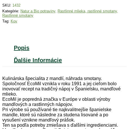
nature
SKU:
1432
BIO
Kategórie:
Natur a Bio potraviny
,
Rastlinné mlieka, rastlinné smotany
,
200ml
Rastlinné smotany
Tag:
Kov
Popis
Ďalšie Informácie
Kulinárska špecialita z mandlí, náhrada smotany.
Spoločnosť EcoMil vznikla v roku 1991 a jej cieľom bolo
inovovať recept na tradičný nápoj v Španielsku, mandľové
mlieko.
EcoMil je popredná značka v Európe v oblasti výroby
mandľových a rastlinných nápojov.
Pri výrobe sú používané tie najkvalitnejšie španielske
mandle, ktoré sú následne za studena lisované a po
vysušení vznikne mandľový prášok.
Ten sa podľa potreby zmiešava s ďalšími ingredienciami.