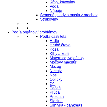
Kávy, kávoviny
Voda
Nápoje
Semená, plody a maslá z orechov
Strukoviny
Podľa orgánov / problémov
Podľa časti tela
Hrdlo
Hrubé črevo
Koža
Kĺby a kosti
Maternica, vaječníky
Močový mechúr
Mozog
Nechty
Nos
Obličky
Oči
Pečeň
Pľúca
Prostata
Slezina
Slinivka - pankreas