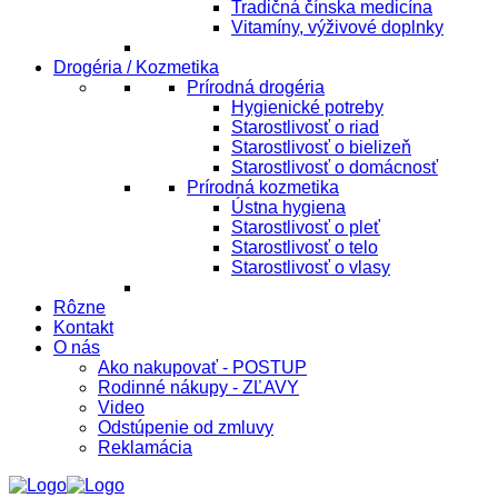
Tradičná čínska medicína
Vitamíny, výživové doplnky
Drogéria / Kozmetika
Prírodná drogéria
Hygienické potreby
Starostlivosť o riad
Starostlivosť o bielizeň
Starostlivosť o domácnosť
Prírodná kozmetika
Ústna hygiena
Starostlivosť o pleť
Starostlivosť o telo
Starostlivosť o vlasy
Rôzne
Kontakt
O nás
Ako nakupovať - POSTUP
Rodinné nákupy - ZĽAVY
Video
Odstúpenie od zmluvy
Reklamácia