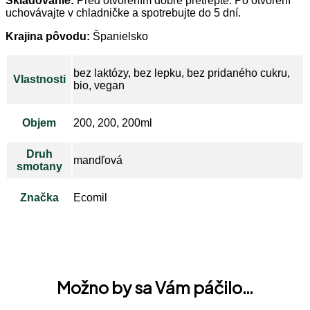
Skladovanie:
Pred otvorením dobre pretrepte. Po otvorení
uchovávajte v chladničke a spotrebujte do 5 dní.
Krajina pôvodu:
Španielsko
bez laktózy, bez lepku, bez pridaného cukru,
Vlastnosti
bio, vegan
Objem
200, 200, 200ml
Druh
mandľová
smotany
Značka
Ecomil
Možno by sa Vám páčilo…