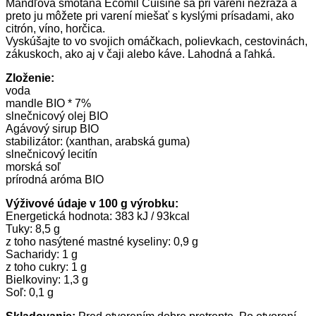
Mandľová smotana Ecomil Cuisine sa pri varení nezráža a
preto ju môžete pri varení miešať s kyslými prísadami, ako
citrón, víno, horčica.
Vyskúšajte to vo svojich omáčkach, polievkach, cestovinách,
zákuskoch, ako aj v čaji alebo káve. Lahodná a ľahká.
Zloženie:
voda
mandle BIO * 7%
slnečnicový olej BIO
Agávový sirup BIO
stabilizátor: (xanthan, arabská guma)
slnečnicový lecitín
morská soľ
prírodná aróma BIO
Výživové údaje v 100 g výrobku:
Energetická hodnota: 383 kJ / 93kcal
Tuky: 8,5 g
z toho nasýtené mastné kyseliny: 0,9 g
Sacharidy: 1 g
z toho cukry: 1 g
Bielkoviny: 1,3 g
Soľ: 0,1 g