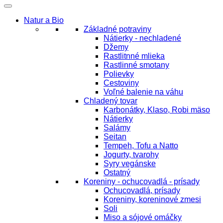
Natur a Bio
Základné potraviny
Nátierky - nechladené
Džemy
Rastlitnné mlieka
Rastlinné smotany
Polievky
Cestoviny
Voľné balenie na váhu
Chladený tovar
Karbonátky, Klaso, Robi mäso
Nátierky
Salámy
Seitan
Tempeh, Tofu a Natto
Jogurty, tvarohy
Syry vegánske
Ostatný
Koreniny - ochucovadlá - prísady
Ochucovadlá, prísady
Koreniny, koreninové zmesi
Soli
Miso a sójové omáčky