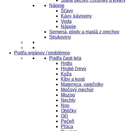
Slané pečivo, chrumky a krekry
Nápoje
Šťavy
Kávy, kávoviny
Voda
Nápoje
Semená, plody a maslá z orechov
Strukoviny
Podľa orgánov / problémov
Podľa časti tela
Hrdlo
Hrubé črevo
Koža
Kĺby a kosti
Maternica, vaječníky
Močový mechúr
Mozog
Nechty
Nos
Obličky
Oči
Pečeň
Pľúca