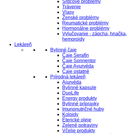
Srdcové problémy
Trávenie
Vlasy
Ženské problémy
Reumatické problémy
Hormonálne problémy
Vylučovanie - zápcha, hnačka,
hemoroidy
Lekáreň
Bylinné čaje
Čaje Serafín
Čaje Sonnentor
Čaje Ayurvéda
Čaje ostatné
Prírodná lekáreň
Ajurvéda
Bylinné kapsule
DuoLife
Energy produkty
Bylinné prípravky
Imunonutričné huby
Koloidy
Éterické oleje
Zelené potraviny
Včelie produkty