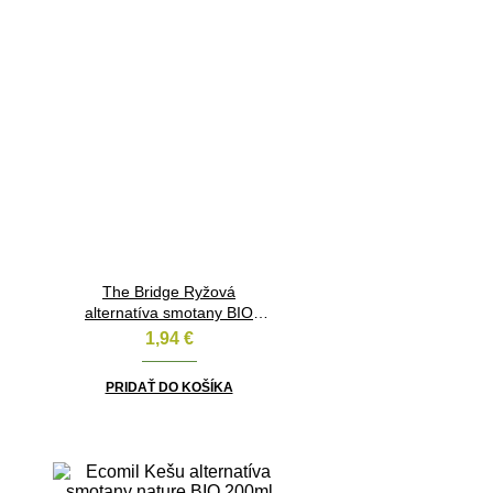
The Bridge Ryžová
alternatíva smotany BIO
200ml
1,94
€
PRIDAŤ DO KOŠÍKA