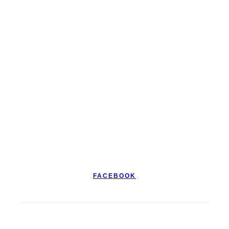
FACEBOOK
KDE NÁS NÁJDETE V BRATISLAVE