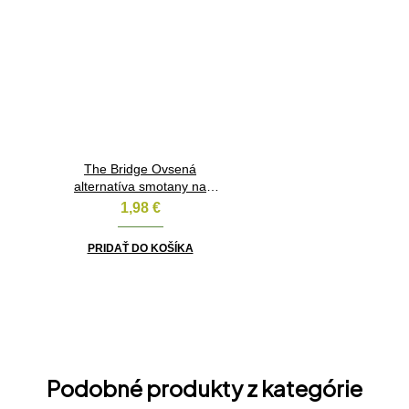
The Bridge Ovsená
alternatíva smotany na
varenie BIO 200ml
1,98
€
PRIDAŤ DO KOŠÍKA
Podobné produkty z kategórie