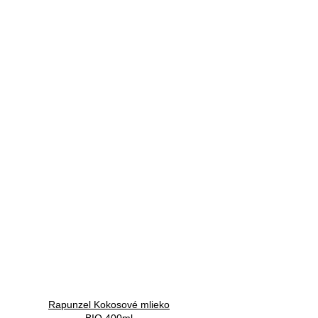
Rapunzel Kokosové mlieko
BIO 400ml