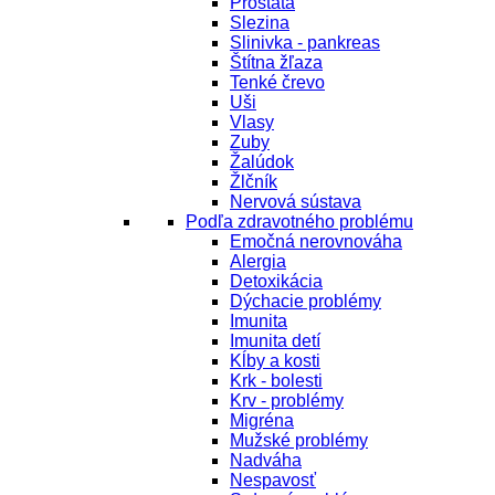
Prostata
Slezina
Slinivka - pankreas
Štítna žľaza
Tenké črevo
Uši
Vlasy
Zuby
Žalúdok
Žlčník
Nervová sústava
Podľa zdravotného problému
Emočná nerovnováha
Alergia
Detoxikácia
Dýchacie problémy
Imunita
Imunita detí
Kĺby a kosti
Krk - bolesti
Krv - problémy
Migréna
Mužské problémy
Nadváha
Nespavosť