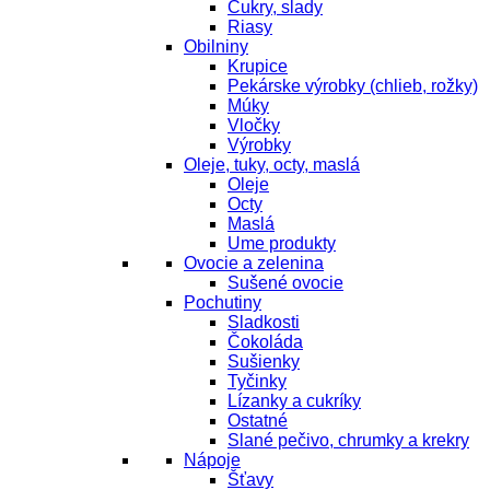
Cukry, slady
Riasy
Obilniny
Krupice
Pekárske výrobky (chlieb, rožky)
Múky
Vločky
Výrobky
Oleje, tuky, octy, maslá
Oleje
Octy
Maslá
Ume produkty
Ovocie a zelenina
Sušené ovocie
Pochutiny
Sladkosti
Čokoláda
Sušienky
Tyčinky
Lízanky a cukríky
Ostatné
Slané pečivo, chrumky a krekry
Nápoje
Šťavy