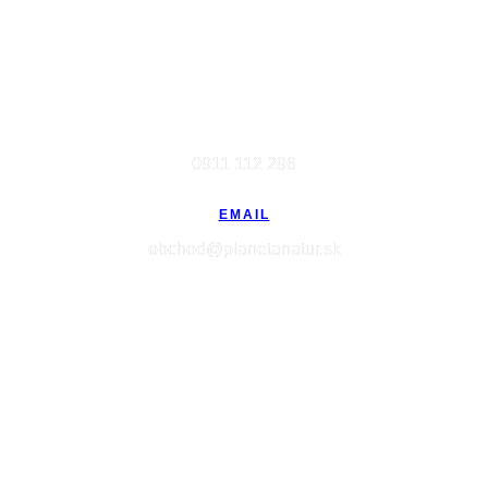
MOBIL
0911 112 296
EMAIL
obchod@planetanatur.sk