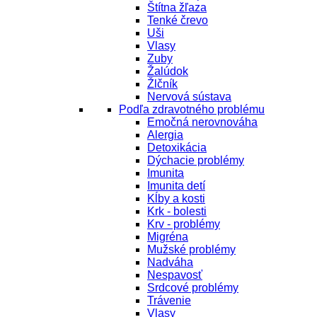
Štítna žľaza
Tenké črevo
Uši
Vlasy
Zuby
Žalúdok
Žlčník
Nervová sústava
Podľa zdravotného problému
Emočná nerovnováha
Alergia
Detoxikácia
Dýchacie problémy
Imunita
Imunita detí
Kĺby a kosti
Krk - bolesti
Krv - problémy
Migréna
Mužské problémy
Nadváha
Nespavosť
Srdcové problémy
Trávenie
Vlasy