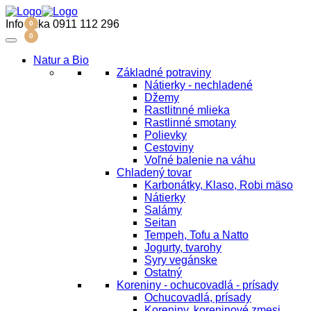
Menu
Info linka
0911 112 296
0
0
Natur a Bio
Základné potraviny
Nátierky - nechladené
Džemy
Rastlitnné mlieka
Rastlinné smotany
Polievky
Cestoviny
Voľné balenie na váhu
Chladený tovar
Karbonátky, Klaso, Robi mäso
Nátierky
Salámy
Seitan
Tempeh, Tofu a Natto
Jogurty, tvarohy
Syry vegánske
Ostatný
Koreniny - ochucovadlá - prísady
Ochucovadlá, prísady
Koreniny, koreninové zmesi