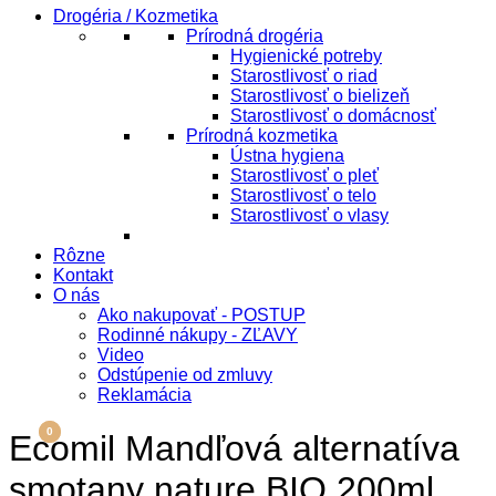
Drogéria / Kozmetika
Prírodná drogéria
Hygienické potreby
Starostlivosť o riad
Starostlivosť o bielizeň
Starostlivosť o domácnosť
Prírodná kozmetika
Ústna hygiena
Starostlivosť o pleť
Starostlivosť o telo
Starostlivosť o vlasy
Rôzne
Kontakt
O nás
Ako nakupovať - POSTUP
Rodinné nákupy - ZĽAVY
Video
Odstúpenie od zmluvy
Reklamácia
Menu
0
0
Ecomil Mandľová alternatíva
smotany nature BIO 200ml