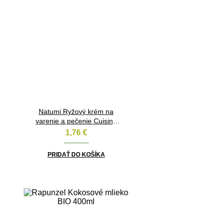
Natumi Ryžový krém na
varenie a pečenie Cuisine
BIO 200ml
1,76
€
PRIDAŤ DO KOŠÍKA