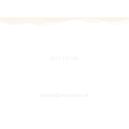
MOBIL
0911 112 296
EMAIL
obchod@planetanatur.sk
FACEBOOK