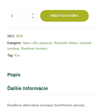
PRIDAŤ DO KOŠÍKA
SKU:
3539
Kategórie:
Natur a Bio potraviny
,
Rastlinné mlieka, rastlinné
smotany
,
Rastlinné smotany
Tag:
Kov
Popis
Ďalšie Informácie
Rastlinná alternatíva smotany živočíšneho pôvodu.