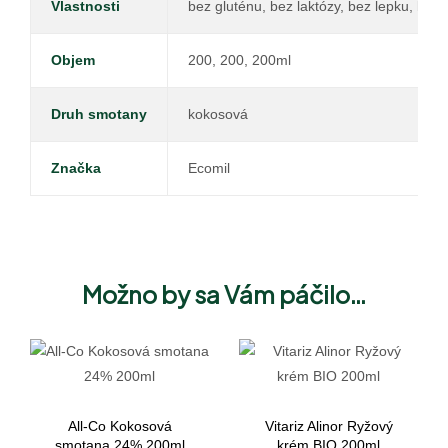
Vlastnosti
bez gluténu, bez laktózy, bez lepku, bez
Objem
200, 200, 200ml
Druh smotany
kokosová
Značka
Ecomil
Možno by sa Vám páčilo…
All-Co Kokosová
Vitariz Alinor Ryžový
smotana 24% 200ml
krém BIO 200ml