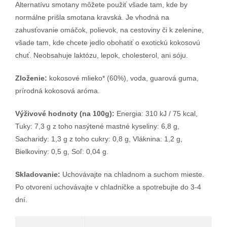
Alternatívu smotany môžete použiť všade tam, kde by
normálne prišla smotana kravská. Je vhodná na
zahusťovanie omáčok, polievok, na cestoviny či k zelenine,
všade tam, kde chcete jedlo obohatiť o exotickú kokosovú
chuť. Neobsahuje laktózu, lepok, cholesterol, ani sóju.
Zloženie:
kokosové mlieko* (60%), voda, guarová guma,
prírodná kokosová aróma.
Výživové hodnoty (na 100g):
Energia: 310 kJ / 75 kcal,
Tuky: 7,3 g z toho nasýtené mastné kyseliny: 6,8 g,
Sacharidy: 1,3 g z toho cukry: 0,8 g, Vláknina: 1,2 g,
Bielkoviny: 0,5 g, Soľ: 0,04 g.
Skladovanie:
Uchovávajte na chladnom a suchom mieste.
Po otvorení uchovávajte v chladničke a spotrebujte do 3-4
dní.