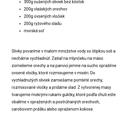
300g sušených sliviek bez kôstok
200g vlašských orechov
200g ovsených vločiek
200g ryžového sladu
morská soľ
Slivky povaríme v malom množstve vody so štipkou soli a
necháme vychladnúť. Zatiaľ na mlynčeku na mäso
zomelieme orechy a na panvici jemne na sucho opražíme
ovsené vločky, ktoré rozmixujeme v mixéri. Do
vychladnutých sliviek zamiešame pomleté orechy,
rozmixované vločky a pridáme slad. Z vytvorenej masy
tvarujeme mokrými rukami guličky, ktoré podľa chuti ešte
obalíme v opražených a postrúhaných orechoch,
carobovom prášku alebo opraženom kokose.