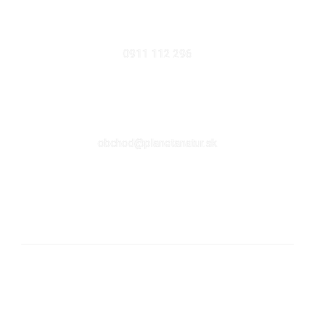
MOBIL
0911 112 296
EMAIL
obchod@planetanatur.sk
FACEBOOK
KDE NÁS NÁJDETE V BRATISLAVE
Sabinovská 10 (Ružinov, pri Štrkovci)
821 02 Bratislava