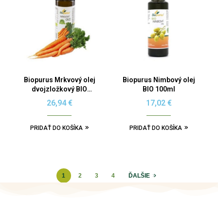
Biopurus Mrkvový olej
Biopurus Nimbový olej
dvojzložkový BIO
BIO 100ml
100ml
26,94
€
17,02
€
PRIDAŤ DO KOŠÍKA
PRIDAŤ DO KOŠÍKA
1
2
3
4
ĎALŠIE