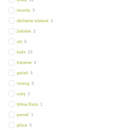
imunita
3
dýchacia sústava
1
žalúdok
2
oči
6
koža
23
trávenie
4
pečeň
5
mozog
5
zuby
1
štítna žľaza
1
pamäť
1
pľúca
3