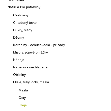
kosti a kĺby
3
Natur a Bio potraviny
koncentrácia
1
Cestoviny
cholesterol
1
Chladený tovar
vysoký tlak
1
Cukry, slady
ľadviny
2
Džemy
Koreniny - ochucovadlá - prísady
emočná nerovnováha
1
Miso a sójové omáčky
Nápoje
Nátierky - nechladené
Obilniny
Oleje, tuky, octy, maslá
Maslá
Octy
Oleje