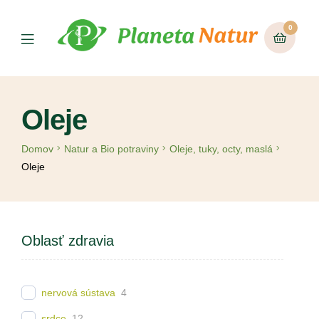
0
Oleje
Domov
Natur a Bio potraviny
Oleje, tuky, octy, maslá
Oleje
Oblasť zdravia
nervová sústava
4
srdce
12