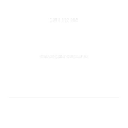
MOBIL
0911 112 296
EMAIL
obchod@planetanatur.sk
FACEBOOK
KDE NÁS NÁJDETE V BRATISLAVE
Sabinovská 10 (Ružinov, pri Štrkovci)
821 02 Bratislava