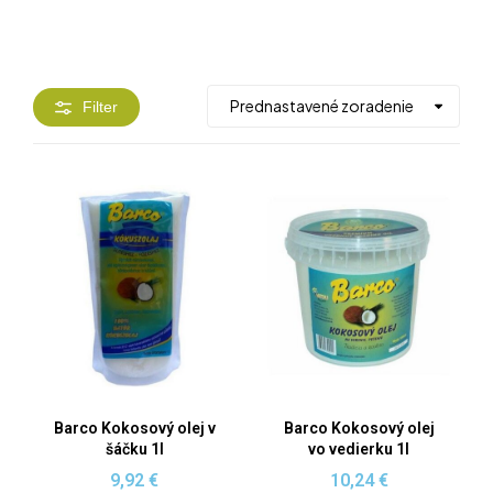
Filter
Barco Kokosový olej v
Barco Kokosový olej
šáčku 1l
vo vedierku 1l
9,92
€
10,24
€