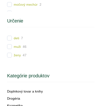
močový mechúr
2
obličky
1
Určenie
prostata
3
žlčník
7
deti
7
nervový systém
2
muži
46
slezina
1
ženy
47
pankreas
3
detox
3
vlasy
11
Kategórie produktov
nechty
3
maternica
2
Doplnkový tovar a knihy
vaječníky
2
Drogéria
Kozmetika