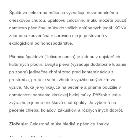
Špaldová celozrnná múka sa vyznačuje nezameniteľnou
orieškovou chuťou. Špaldovú celozrnnú múku môžete použiť
namiesto pšeničnej múky do vašich obľúbených jedál. KONV.
znamená konvenčná = surovina nie je pestovaná v
ekologickom poľnohospodárstve.
Pšenica špaldová (Triticum spelta) je jednou z najstarších
kultúrnych plodín. Dvojitá pleva (vyžaduje dodatočné lúpanie
po zbere) jedinečne chráni zrno pred kontamináciou z
prostredia, preto je veľmi vhodné využitie celých zŕn vo
výžive. Múka je vynikajúca na pečenie a priame použitie v
domácnosti namiesto klasickej bielej múky. Pôžitok z jedla
zvýrazňuje jemne oriešková chuť špaldy. Je výborná na
pečenie chleba, koláčov, zákuskov, a rôznych iných dobrôt.
Zloženie:
Celozrnná múka hladká z pšenice špaldy.