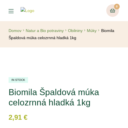
0
Domov
Natur a Bio potraviny
Obilniny
Múky
Biomila
Špaldová múka celozrnná hladká 1kg
IN STOCK
Biomila Špaldová múka
celozrnná hladká 1kg
2,91
€