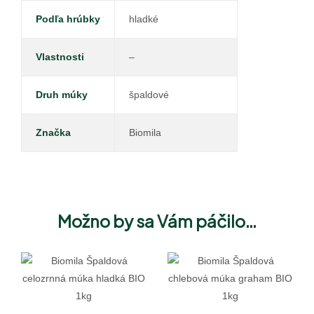
Podľa hrúbky
hladké
Vlastnosti
–
Druh múky
špaldové
Značka
Biomila
Možno by sa Vám páčilo…