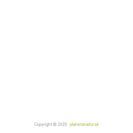
Môj účet
Kontakt
Košík
Obchod
KATEGÓRIE
Prírodná lekáreň
Knihy a doplnkový tovar
Natur a bio potraviny
Prírodná drogéria
Prírodná kozmetika
Copyright © 2025
planetanatur.sk