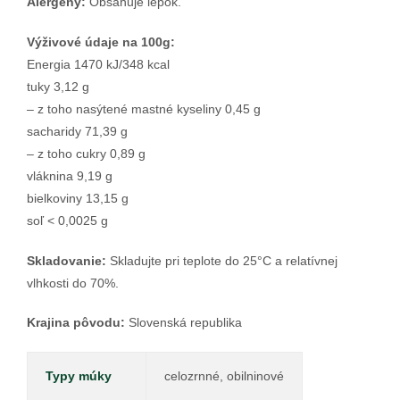
Alergény:
Obsahuje lepok.
Výživové údaje na 100g:
Energia 1470 kJ/348 kcal
tuky 3,12 g
– z toho nasýtené mastné kyseliny 0,45 g
sacharidy 71,39 g
– z toho cukry 0,89 g
vláknina 9,19 g
bielkoviny 13,15 g
soľ < 0,0025 g
Skladovanie:
Skladujte pri teplote do 25°C a relatívnej
vlhkosti do 70%.
Krajina pôvodu:
Slovenská republika
Typy múky
celozrnné, obilninové