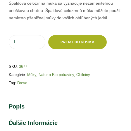
Špaldová celozrnná múka sa vyznačuje nezameniteľnou
orieškovou chuťou. Špaldovú celozrnnú múku môžete použiť
namiesto pšeničnej múky do vašich obľúbených jedál.
PRIDAŤ DO KOŠÍKA
SKU:
3677
Kategórie:
Múky
,
Natur a Bio potraviny
,
Obilniny
Tag:
Drevo
Popis
Ďalšie Informácie