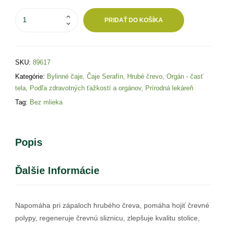
PRIDAŤ DO KOŠÍKA
SKU:
89617
Kategórie:
Bylinné čaje
,
Čaje Serafín
,
Hrubé črevo
,
Orgán - časť
tela
,
Podľa zdravotných ťažkostí a orgánov
,
Prírodná lekáreň
Tag:
Bez mlieka
Popis
Ďalšie Informácie
Napomáha pri zápaloch hrubého čreva, pomáha hojiť črevné
polypy, regeneruje črevnú sliznicu, zlepšuje kvalitu stolice,