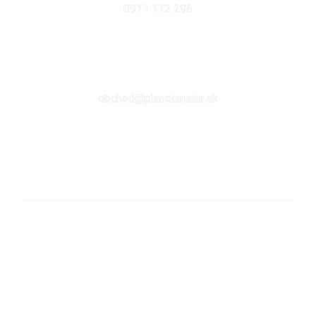
0911 112 296
EMAIL
obchod@planetanatur.sk
FACEBOOK
KDE NÁS NÁJDETE V BRATISLAVE
Sabinovská 10 (Ružinov, pri Štrkovci)
821 02 Bratislava
pondelok – piatok: 9:00 – 17:00
streda: 9:00 – 18:00