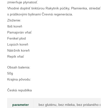
zmierňuje plynatosť.
Vhodné doplniť tinktúrou Rakytník púčiky, Plamienka, striedať
s práškovými bylinami Črevná regenerácia.
Zloženie:
Ibiš koreň
Pamajorán vňať
Fenikel plod
Lopúch koreň
Nátržník koreň
Repík vňať
Obsah balenia:
50g
Krajina pôvodu:
Česká republika
parameter
bez gluténu, bez mlieka, bez pridaného cukru