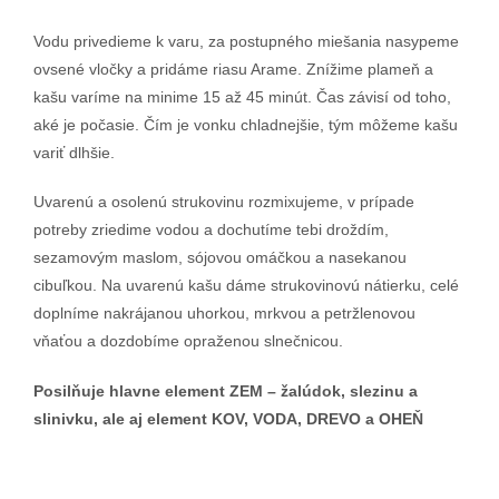
Vodu privedieme k varu, za postupného miešania nasypeme
ovsené vločky a pridáme riasu Arame. Znížime plameň a
kašu varíme na minime 15 až 45 minút. Čas závisí od toho,
aké je počasie. Čím je vonku chladnejšie, tým môžeme kašu
variť dlhšie.
Uvarenú a osolenú strukovinu rozmixujeme, v prípade
potreby zriedime vodou a dochutíme tebi droždím,
sezamovým maslom, sójovou omáčkou a nasekanou
cibuľkou. Na uvarenú kašu dáme strukovinovú nátierku, celé
doplníme nakrájanou uhorkou, mrkvou a petržlenovou
vňaťou a dozdobíme opraženou slnečnicou.
Posilňuje hlavne element ZEM – žalúdok, slezinu a
slinivku, ale aj element KOV, VODA, DREVO a OHEŇ