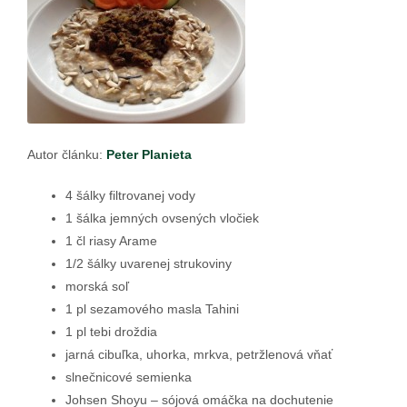
Autor článku:
Peter Planieta
4 šálky filtrovanej vody
1 šálka jemných ovsených vločiek
1 čl riasy Arame
1/2 šálky uvarenej strukoviny
morská soľ
1 pl sezamového masla Tahini
1 pl tebi droždia
jarná cibuľka, uhorka, mrkva, petržlenová vňať
slnečnicové semienka
Johsen Shoyu – sójová omáčka na dochutenie