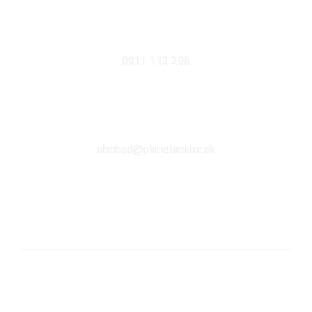
MOBIL
0911 112 296
EMAIL
obchod@planetanatur.sk
FACEBOOK
KDE NÁS NÁJDETE V BRATISLAVE
Sabinovská 10 (Ružinov, pri Štrkovci)