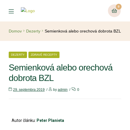
0
Domov
Dezerty
Semienková alebo orechová dobrota BZL
DEZERTY
ZDRAVÉ RECEPTY
Semienková alebo orechová
dobrota BZL
29. septembra 2019
by
admin
0
Autor článku:
Peter Planieta