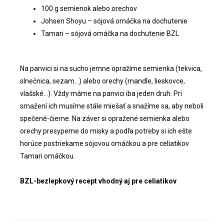
100 g semienok alebo orechov
Johsen Shoyu – sójová omáčka na dochutenie
Tamari – sójová omáčka na dochutenie BZL
Na panvici si na sucho jemne opražíme semienka (tekvica,
slnečnica, sezam…) alebo orechy (mandle, lieskovce,
vlašské…). Vždy máme na panvici iba jeden druh. Pri
smažení ich musíme stále miešať a snažíme sa, aby neboli
spečené-čierne. Na záver si opražené semienka alebo
orechy presypeme do misky a podľa potreby si ich ešte
horúce postriekame sójovou omáčkou a pre celiatikov
Tamari omáčkou.
BZL-bezlepkový recept vhodný aj pre celiatikov