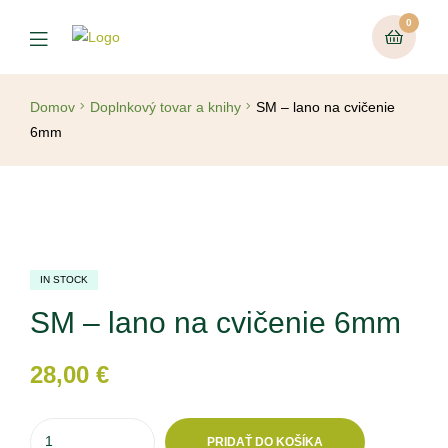
0
Menu
Domov
Doplnkový tovar a knihy
SM – lano na cvičenie
6mm
IN STOCK
SM – lano na cvičenie 6mm
28,00
€
množstvo
PRIDAŤ DO KOŠÍKA