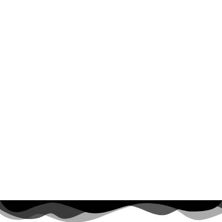
Dino 360ml
37,17
€
36,38
€
PRIDAŤ DO KOŠÍKA
PRIDAŤ DO KOŠÍKA
Termo fľaša klasik
Termo fľaša klasik
tmavo-zelená 600ml
magenta – Láska
600ml
35,27
€
35,27
€
PRIDAŤ DO KOŠÍKA
PRIDAŤ DO KOŠÍKA