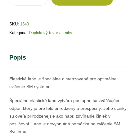
SM
-
lano
SKU:
1343
na
cvičenie
Kategória:
Doplnkový tovar a knihy
6mm
Popis
Elastické lano je špeciálne dimenzované pre optimálne
cvičenie SM systému.
Špeciálne elastické lano vytvára postupne sa zväčšujúci
odpor, ktorý je pre telo prirodzený a prospešný. Jeho účinky
sú oveľa prirodzenejšie ako napr. zdvíhanie činiek v
posilňovni. Lano je nevyhnutná pomôcka na cvičenie SM
Systému.