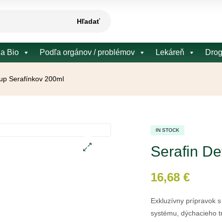
Hľadať
 a Bio
Podľa orgánov / problémov
Lekáreň
Drog
rup Serafínkov 200ml
IN STOCK
Serafin De
🔍
16,68
€
Exkluzívny prípravok 
systému, dýchacieho tr