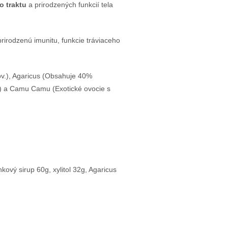
o traktu
a prirodzených funkcií tela
prirodzenú imunitu, funkcie tráviaceho
ov.), Agaricus (Obsahuje 40%
.) a Camu Camu (Exotické ovocie s
ový sirup 60g, xylitol 32g, Agaricus