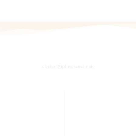
EMAIL
obchod@planetanatur.sk
E
ÚČET ZÁKAZNÍKA
ať
Môj účet
j výživy
Kontakt
cnosť
Košík
py
Obchod