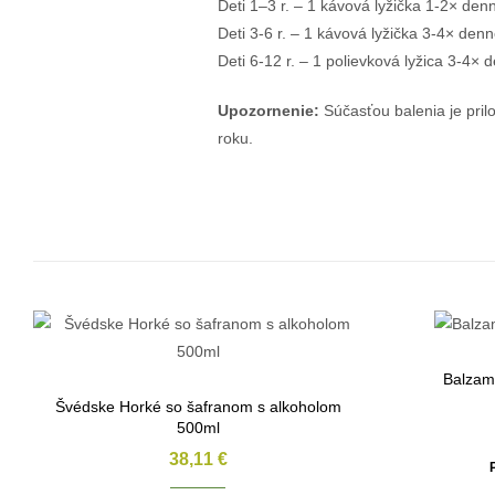
Deti 1–3 r. – 1 kávová lyžička 1-2× den
Deti 3-6 r. – 1 kávová lyžička 3-4× denn
Deti 6-12 r. – 1 polievková lyžica 3-4× 
Upozornenie:
Súčasťou balenia je pril
roku.
Balzam
Švédske Horké so šafranom s alkoholom
500ml
38,11
€