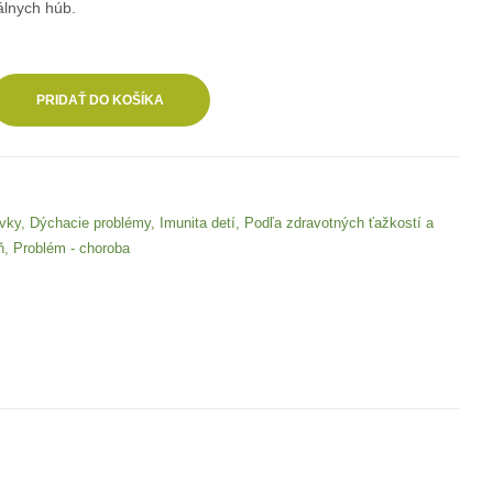
nálnych húb.
PRIDAŤ DO KOŠÍKA
avky
,
Dýchacie problémy
,
Imunita detí
,
Podľa zdravotných ťažkostí a
ň
,
Problém - choroba