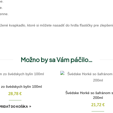
ne.
e.
denne.
ožené kvapkadlo, ktoré si môžete nasadiť do hrdla fľastičky pre zlepše
Možno by sa Vám páčilo…
 zo švédskych bylín 100ml
Švédske Horké so šafránom s
28,78
€
200ml
21,72
€
PRIDAŤ DO KOŠÍKA