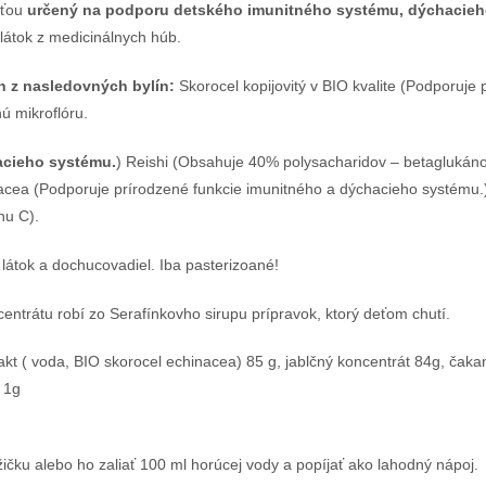
sťou
určený na podporu detského imunitného systému, dýchacieh
látok z medicinálnych húb.
h z nasledovných bylín:
Skorocel kopijovitý v BIO kvalite (Podporuje 
nú mikroflóru.
acieho systému.
) Reishi (Obsahuje 40% polysacharidov – betaglukán
nacea (Podporuje prírodzené funkcie imunitného a dýchacieho systému
nu C).
látok a dochucovadiel. Iba pasterizoané!
ntrátu robí zo Serafínkovho sirupu prípravok, ktorý deťom chutí.
kt ( voda, BIO skorocel echinacea) 85 g, jablčný koncentrát 84g, čakank
 1g
ičku alebo ho zaliať 100 ml horúcej vody a popíjať ako lahodný nápoj.