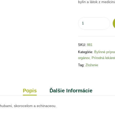
bylín a látok z medici
SKU:
881
Kategórie:
Bylinné prípr
orgánov
,
Prírodná lekáre
Tag:
Zloženie
Popis
Ďalšie Informácie
mi hubami, skorocelom a echinaceou.