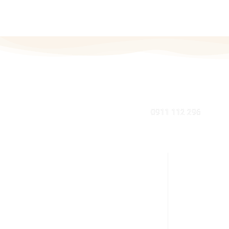
MOBIL
0911 112 296
KDE NÁS NÁJDETE V BRATISLAVE
INFORMÁCI
Sabinovská 10 (Ružinov, pri Štrkovci)
Ako nakupov
821 02 Bratislava
Výhody zdrave
pondelok – piatok: 9:00 – 17:00
Zdravá domá
streda: 9:00 – 18:00
Rodinné náku