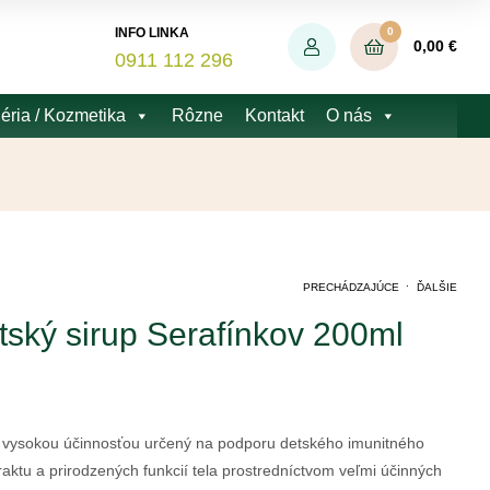
0
INFO LINKA
0,00
€
0911 112 296
éria / Kozmetika
Rôzne
Kontakt
O nás
.
PRECHÁDZAJÚCE
ĎALŠIE
tský sirup Serafínkov 200ml
14,26
28,99
€
€
s vysokou účinnosťou určený na podporu detského imunitného
aktu a prirodzených funkcií tela prostredníctvom veľmi účinných