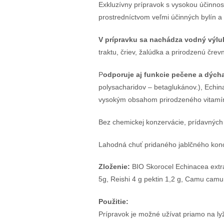
Exkluzívny prípravok s vysokou účinno
prostredníctvom veľmi účinných bylín a 
V prípravku sa nachádza vodný výlu
traktu, čriev, žalúdka a prirodzenú črev
P
odporuje aj funkcie pečene a dých
polysacharidov – betaglukánov.), Echi
vysokým obsahom prirodzeného vitamí
Bez chemickej konzervácie, prídavných 
Lahodná chuť pridaného jablčného konce
Zloženie:
BIO Skorocel Echinacea extra
5g, Reishi 4 g pektin 1,2 g, Camu camu
Použitie:
Prípravok je možné užívat priamo na lyž