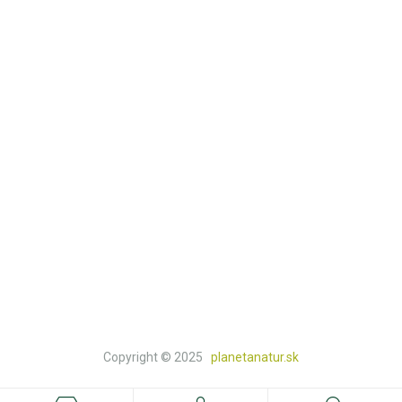
Môj účet
Kontakt
Košík
Obchod
KATEGÓRIE
Prírodná lekáreň
Knihy a doplnkový tovar
Natur a bio potraviny
Prírodná drogéria
Prírodná kozmetika
Copyright © 2025
planetanatur.sk