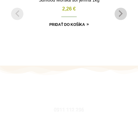
Sunfood Morská soľ jemná 1kg
2,26
€
PRIDAŤ DO KOŠÍKA
MOBIL
0911 112 296