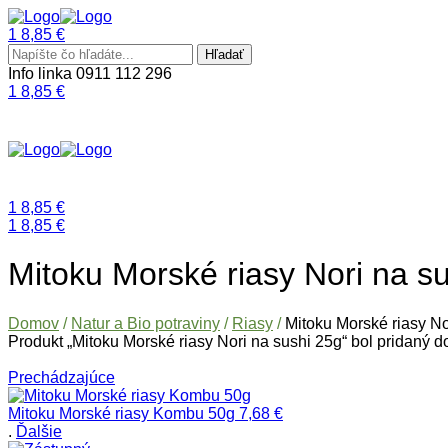
1
8,85
€
Menu
Search
Hľadať
for:
Info linka
0911 112 296
1
8,85
€
Natur a Bio
Podľa org
Natur a Bio
Podľa org
1
8,85
€
1
8,85
€
Menu
Mitoku Morské riasy Nori na s
Domov
/
Natur a Bio potraviny
/
Riasy
/
Mitoku Morské riasy No
Produkt „Mitoku Morské riasy Nori na sushi 25g“ bol pridaný d
Prechádzajúce
Mitoku Morské riasy Kombu 50g
7,68
€
.
Ďalšie