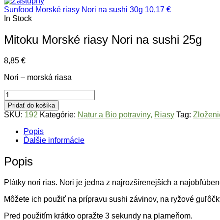
Sunfood Morské riasy Nori na sushi 30g
10,17
€
In Stock
Mitoku Morské riasy Nori na sushi 25g
8,85
€
Nori – morská riasa
množstvo
Mitoku
Pridať do košíka
Morské
SKU:
192
Kategórie:
Natur a Bio potraviny
,
Riasy
Tag:
Zloženi
riasy
Nori
Popis
na
Ďalšie informácie
sushi
25g
Popis
Plátky nori rias. Nori je jedna z najrozšírenejších a najobľú
Môžete ich použiť na prípravu sushi závinov, na ryžové guľôč
Pred použitím krátko opražte 3 sekundy na plameňom.