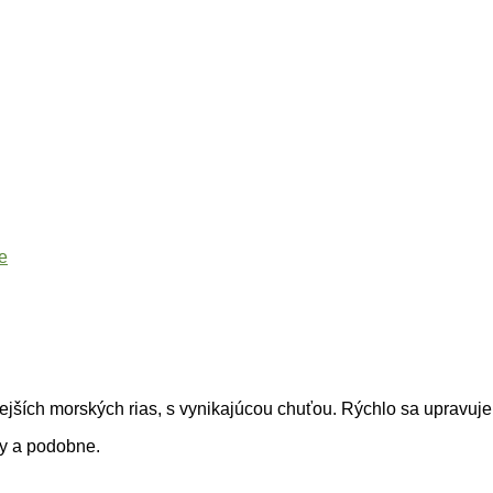
e
benejších morských rias, s vynikajúcou chuťou. Rýchlo sa upravuj
ky a podobne.