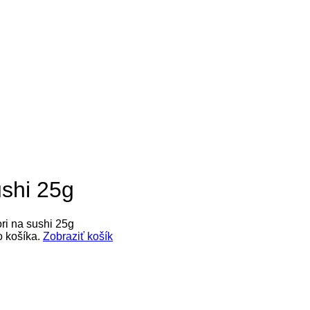
ánov / problémov
Lekáreň
Drogéria / Kozmetika
R
ánov / problémov
Lekáreň
Drogéria / Kozmetika
R
ushi 25g
ri na sushi 25g
o košíka.
Zobraziť košík