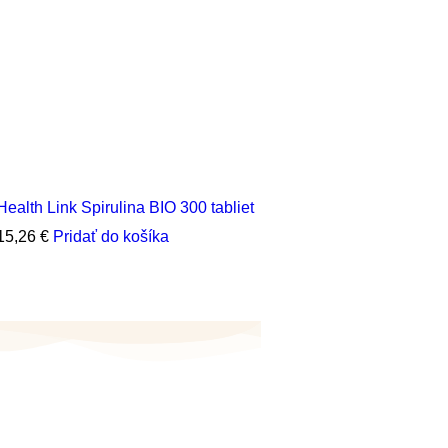
Health Link Spirulina BIO 300 tabliet
Sun
15,26
€
Pridať do košíka
7,