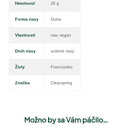
Hmotnosť
25 g
Forma riasy
Dulse
Vlastnosti
raw, vegan
Druh riasy
sušené riasy
Živly
Francúzsko
Značka
Clearspring
Možno by sa Vám páčilo…