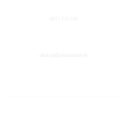
MOBIL
0911 112 296
EMAIL
obchod@planetanatur.sk
FACEBOOK
KDE NÁS NÁJDETE V BRATISLAVE
Sabinovská 10 (Ružinov, pri Štrkovci)
821 02 Bratislava