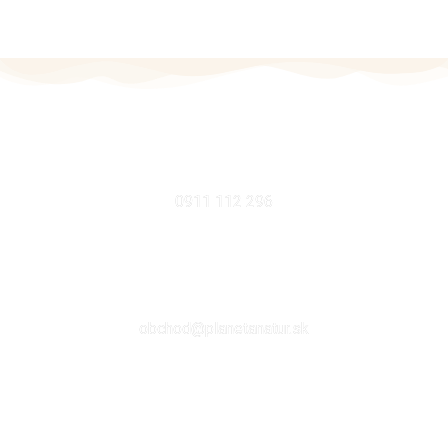
MOBIL
0911 112 296
EMAIL
obchod@planetanatur.sk
FACEBOOK