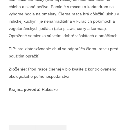
chleba a slané pečivo. Pomleté ​​s rascou a koriandrom sa
výborne hodia na omelety. Čierna rasca hrá dôležitú úlohu v
indickej kuchyni, je nenahraditeľná v kuracích pokrmoch a
vegetariánskych jedlách (ako pilaws, curry a kormas).
Opražené semienka sú veľmi dobré v šalátoch a omáčkach.
TIP: pre zintenzívnenie chuti sa odporúča čiernu rascu pred
použitím opražiť.
Zloženie:
Plod rasce čiernej v bio kvalite z kontrolovaného
ekologického poľnohospodárstva.
Krajina pôvodu:
Rakúsko