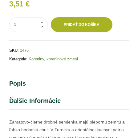
3,51
€
PRIDAŤ DO KOŠÍKA
SKU:
1476
Kategória:
Koreniny, koreninové zmesi
Popis
Ďalšie Informácie
Zamatovo-čierne drobné semienka majú piepornú zemitú a
ľahko horkastú chuť. V Turecku a orientálnej kuchyni patria
semienka černušky (čiernej rasce) bezpodmienečne na