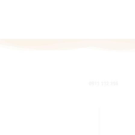
MOBIL
0911 112 296
KDE NÁS NÁJDETE V BRATISLAVE
INFORMÁCI
Sabinovská 10 (Ružinov, pri Štrkovci)
Ako nakupov
821 02 Bratislava
Výhody zdrave