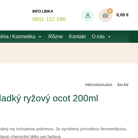
0
INFO LINKA
0,00
€
0911 112 296
éria / Kozmetika
Rôzne
Kontakt
O nás
.
PRECHÁDZAJÚCE
ĎALŠIE
ladký ryžový ocot 200ml
2,73
22,08
€
€
hodný na ochutenie pokrmov. Je vyrobený prírodnou fermentáciou.
ané chemické látky ani farbivá.