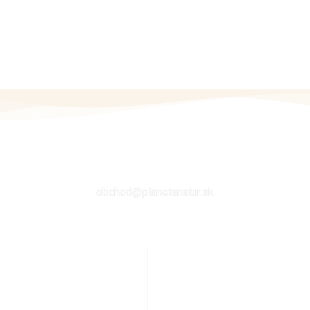
EMAIL
obchod@planetanatur.sk
E
ÚČET ZÁKAZNÍKA
ať
Môj účet
j výživy
Kontakt