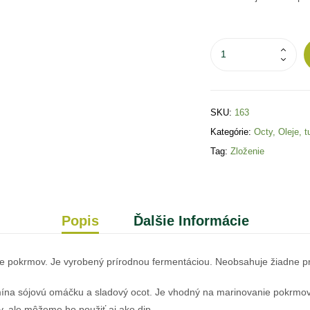
SKU:
163
Kategórie:
Octy
,
Oleje, t
Tag:
Zloženie
Popis
Ďalšie Informácie
e pokrmov. Je vyrobený prírodnou fermentáciou. Neobsahuje žiadne pri
mína sójovú omáčku a sladový ocot. Je vhodný na marinovanie pokrmov
, ale môžeme ho použiť aj ako dip.