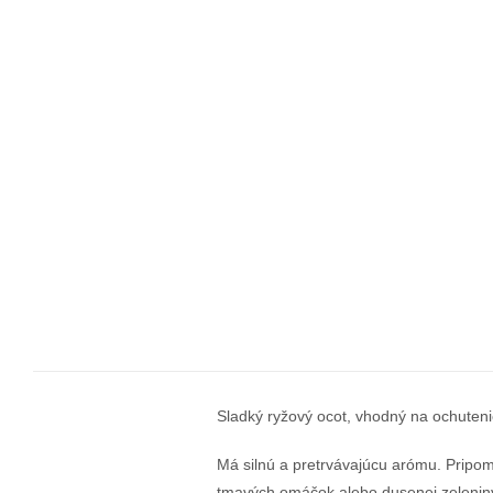
Sladký ryžový ocot, vhodný na ochuteni
Má silnú a pretrvávajúcu arómu. Pripo
tmavých omáčok alebo dusenej zeleniny