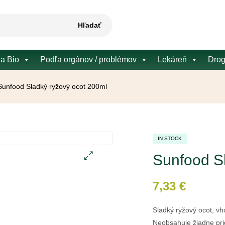
Hľadať
 a Bio
Podľa orgánov / problémov
Lekáreň
Drog
Sunfood Sladký ryžový ocot 200ml
IN STOCK
Sunfood S
🔍
7,33
€
Sladký ryžový ocot, v
Neobsahuje žiadne prid