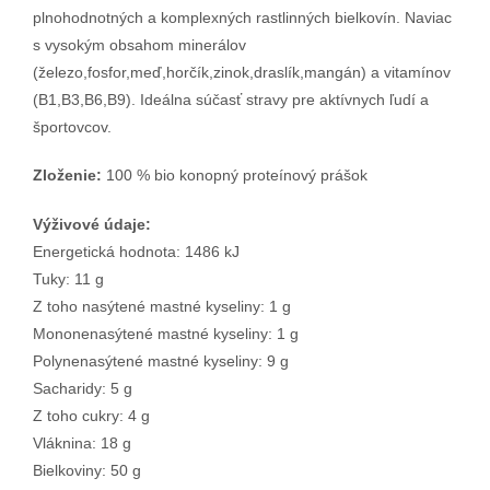
plnohodnotných a komplexných rastlinných bielkovín. Naviac
s vysokým obsahom minerálov
(železo,fosfor,meď,horčík,zinok,draslík,mangán) a vitamínov
(B1,B3,B6,B9). Ideálna súčasť stravy pre aktívnych ľudí a
športovcov.
Zloženie:
100 % bio konopný proteínový prášok
Výživové údaje:
Energetická hodnota: 1486 kJ
Tuky: 11 g
Z toho nasýtené mastné kyseliny: 1 g
Mononenasýtené mastné kyseliny: 1 g
Polynenasýtené mastné kyseliny: 9 g
Sacharidy: 5 g
Z toho cukry: 4 g
Vláknina: 18 g
Bielkoviny: 50 g