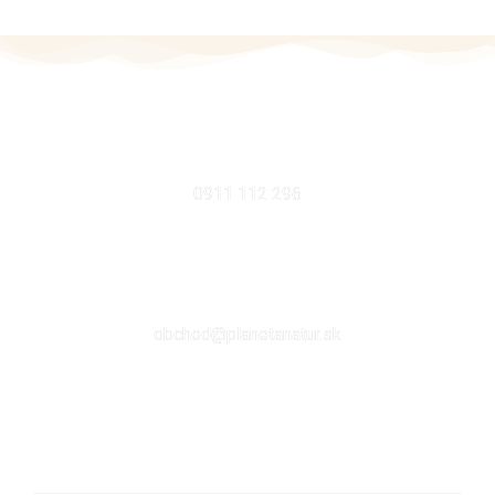
MOBIL
0911 112 296
EMAIL
obchod@planetanatur.sk
FACEBOOK