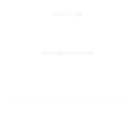
MOBIL
0911 112 296
EMAIL
obchod@planetanatur.sk
FACEBOOK
KDE NÁS NÁJDETE V BRATISLAVE
Sabinovská 10 (Ružinov, pri Štrkovci)
821 02 Bratislava
pondelok – piatok: 9:00 – 17:00