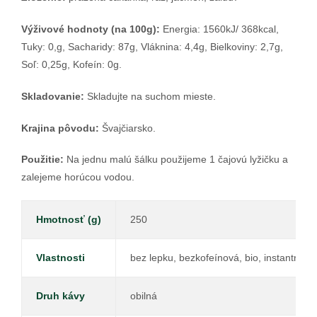
Výživové hodnoty (na 100g):
Energia: 1560kJ/ 368kcal,
Tuky: 0,g, Sacharidy: 87g, Vláknina: 4,4g, Bielkoviny: 2,7g,
Soľ: 0,25g, Kofeín: 0g.
Skladovanie:
Skladujte na suchom mieste.
Krajina pôvodu:
Švajčiarsko.
Použitie:
Na jednu malú šálku použijeme 1 čajovú lyžičku a
zalejeme horúcou vodou.
Hmotnosť (g)
250
Vlastnosti
bez lepku, bezkofeínová, bio, instantná
Druh kávy
obilná