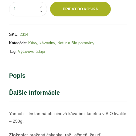
PRIDAŤ DO KOŠÍKA
SKU:
2314
Kategórie:
Kávy, kávoviny
,
Natur a Bio potraviny
Tag:
Výživové údaje
Popis
Ďalšie Informácie
Yannoh – Instantná obilninová káva bez kofeínu v BIO kvalite
– 250g.
Zloženie:
pražená čakanka, raž, jačmeň, žaluď.