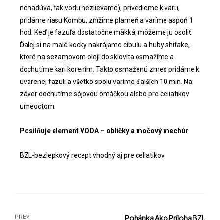
nenadúva, tak vodu nezlievame), privedieme k varu,
pridáme riasu Kombu, znížime plameň a varíme aspoň 1
hod. Keď je fazuľa dostatočne mäkká, môžeme ju osoliť.
Ďalej si na malé kocky nakrájame cibuľu a huby shitake,
ktoré na sezamovom oleji do sklovita osmažíme a
dochutíme kari korením. Takto osmaženú zmes pridáme k
uvarenej fazuli a všetko spolu varíme ďalších 10 min. Na
záver dochutíme sójovou omáčkou alebo pre celiatikov
umeoctom.
Posilňuje element VODA – obličky a močový mechúr
BZL-bezlepkový recept vhodný aj pre celiatikov
PREV
Pohánka Ako Príloha BZL