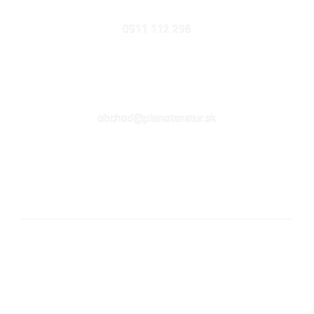
MOBIL
0911 112 296
EMAIL
obchod@planetanatur.sk
FACEBOOK
KDE NÁS NÁJDETE V BRATISLAVE
Sabinovská 10 (Ružinov, pri Štrkovci)
821 02 Bratislava
pondelok – piatok: 9:00 – 17:00