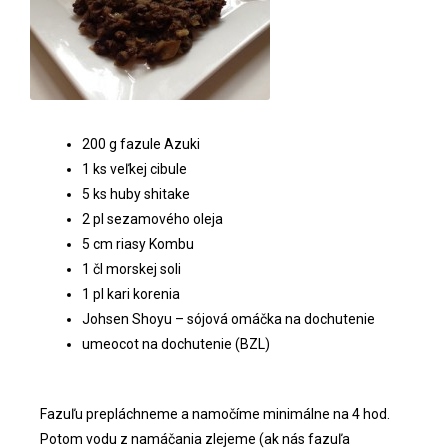
200 g fazule Azuki
1 ks veľkej cibule
5 ks huby shitake
2 pl sezamového oleja
5 cm riasy Kombu
1 čl morskej soli
1 pl kari korenia
Johsen Shoyu – sójová omáčka na dochutenie
umeocot na dochutenie (BZL)
Fazuľu prepláchneme a namočíme minimálne na 4 hod.
Potom vodu z namáčania zlejeme (ak nás fazuľa