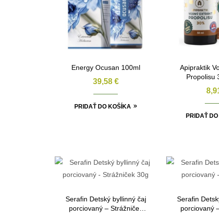
Energy Ocusan 100ml
Apipraktik V
Propolisu
39,58
€
8,
PRIDAŤ DO KOŠÍKA
PRIDAŤ DO
Serafin Detský byllinný čaj
Serafin Detský
porciovaný – Strážniček
porciovaný 
30g