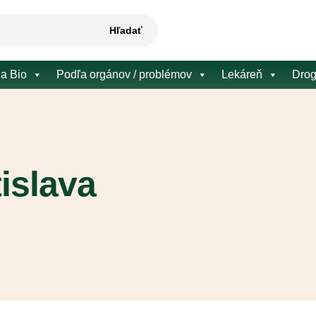
Hľadať
 a Bio
Podľa orgánov / problémov
Lekáreň
Drog
islava