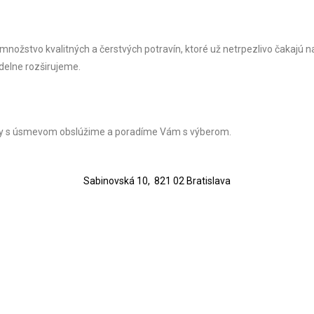
nožstvo kvalitných a čerstvých potravín, ktoré už netrpezlivo čakajú 
delne rozširujeme.
vždy s úsmevom obslúžime a poradíme Vám s výberom.
Sabinovská 10, 821 02 Bratislava