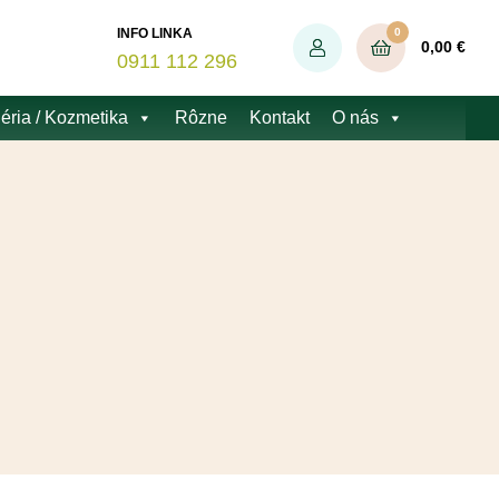
0
INFO LINKA
0,00
€
0911 112 296
éria / Kozmetika
Rôzne
Kontakt
O nás