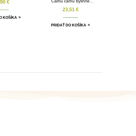
Camu camu bylinné
,90
€
kapsule 90ks
23,51
€
O KOŠÍKA
PRIDAŤ DO KOŠÍKA
FACEBOOK