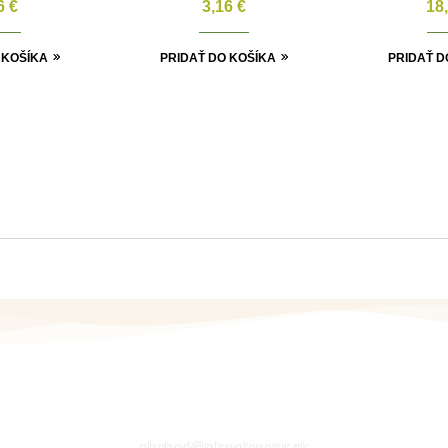
16
€
3,16
€
18
 KOŠÍKA
PRIDAŤ DO KOŠÍKA
PRIDAŤ D
EMAIL
obchod@planetanatur.sk