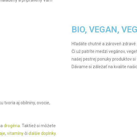
BIO, VEGAN, VE
Hľadáte chutné a zároveň zdravé 
Či už patríte medzi vegánov, vege
našej pestrej ponuky produktov si 
Dávame si záležať na kvalite naš
 tvoria aj obilniny, ovocie,
a
drogéria
. Taktiež si môžete
aje
,
vitamíny
či
ďalšie doplnky
.