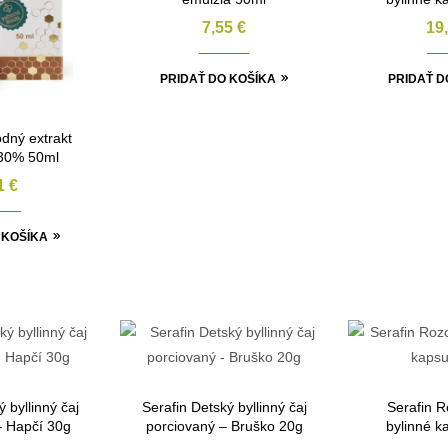
7,55
€
19
PRIDAŤ DO KOŠÍKA
PRIDAŤ D
odný extrakt
 30% 50ml
91
€
 KOŠÍKA
 byllinný čaj
Serafin Detský byllinný čaj
Serafin 
– Hapčí 30g
porciovaný – Bruško 20g
bylinné k