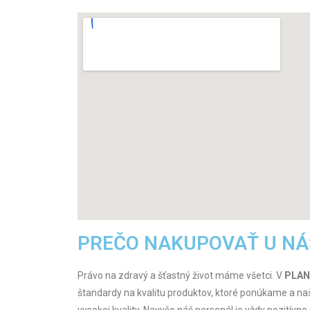
PREČO NAKUPOVAŤ U NÁ
Právo na zdravý a šťastný život máme všetci. V
PLAN
štandardy na kvalitu produktov, ktoré ponúkame a na
vysokej kvality. Navyše náš personál je vždy pozitívn