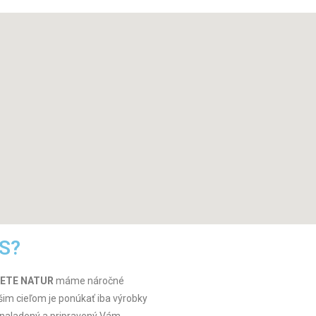
S?
ETE NATUR
máme náročné
šim cieľom je ponúkať iba výrobky
e naladený a pripravený Vám