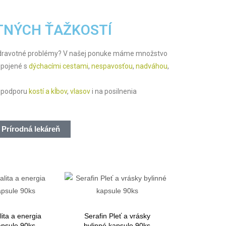
TNÝCH ŤAŽKOSTÍ
 zdravotné problémy? V našej ponuke máme množstvo
spojené s
dýchacími cestami
,
nespavosťou
,
nadváhou
,
a podporu
kostí a kĺbov
,
vlasov
i na posilnenia
Prírodná lekáreň
lita a energia
Serafin Pleť a vrásky
apsule 90ks
bylinné kapsule 90ks