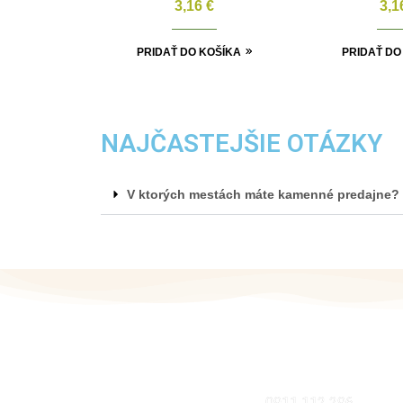
3,16
€
3,
PRIDAŤ DO KOŠÍKA
PRIDAŤ DO
NAJČASTEJŠIE OTÁZKY
V ktorých mestách máte kamenné predajne?
MOBIL
0911 112 296