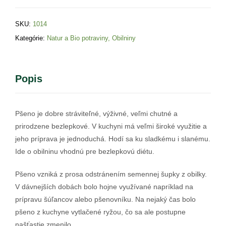
SKU:
1014
Kategórie:
Natur a Bio potraviny
,
Obilniny
Popis
Pšeno je dobre stráviteľné, výživné, veľmi chutné a
prirodzene bezlepkové. V kuchyni má veľmi široké využitie a
jeho príprava je jednoduchá. Hodí sa ku sladkému i slanému.
Ide o obilninu vhodnú pre bezlepkovú diétu.
Pšeno vzniká z prosa odstránením semennej šupky z obilky.
V dávnejších dobách bolo hojne využívané napríklad na
prípravu šúľancov alebo pšenovníku. Na nejaký čas bolo
pšeno z kuchyne vytlačené ryžou, čo sa ale postupne
našťastie zmenilo.