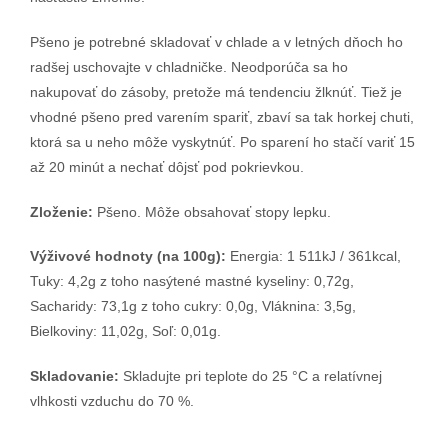
Pšeno je potrebné skladovať v chlade a v letných dňoch ho
radšej uschovajte v chladničke. Neodporúča sa ho
nakupovať do zásoby, pretože má tendenciu žlknúť. Tiež je
vhodné pšeno pred varením spariť, zbaví sa tak horkej chuti,
ktorá sa u neho môže vyskytnúť. Po sparení ho stačí variť 15
až 20 minút a nechať dôjsť pod pokrievkou.
Zloženie:
Pšeno. Môže obsahovať stopy lepku.
Výživové hodnoty (na 100g):
Energia: 1 511kJ / 361kcal,
Tuky: 4,2g z toho nasýtené mastné kyseliny: 0,72g,
Sacharidy: 73,1g z toho cukry: 0,0g, Vláknina: 3,5g,
Bielkoviny: 11,02g, Soľ: 0,01g.
Skladovanie:
Skladujte pri teplote do 25 °C a relatívnej
vlhkosti vzduchu do 70 %.