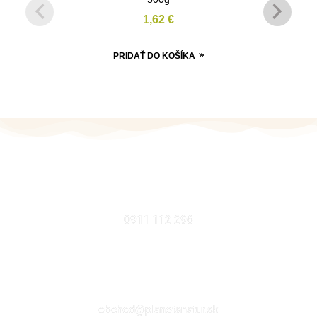
1,62
€
PRIDAŤ DO KOŠÍKA
MOBIL
0911 112 296
EMAIL
obchod@planetanatur.sk