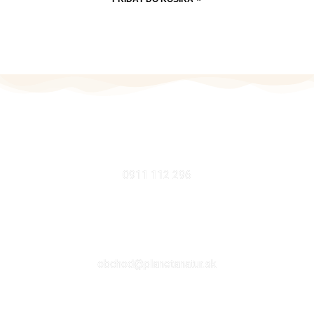
MOBIL
0911 112 296
EMAIL
obchod@planetanatur.sk