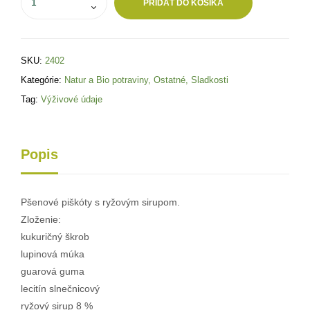
PRIDAŤ DO KOŠÍKA
SKU:
2402
Kategórie:
Natur a Bio potraviny
,
Ostatné
,
Sladkosti
Tag:
Výživové údaje
Popis
Pšenové piškóty s ryžovým sirupom.
Zloženie:
kukuričný škrob
lupinová múka
guarová guma
lecitín slnečnicový
ryžový sirup 8 %