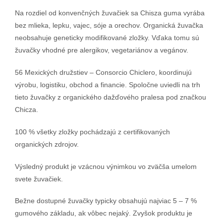
Na rozdiel od konvenčných žuvačiek sa Chisza guma vyrába
bez mlieka, lepku, vajec, sóje a orechov. Organická žuvačka
neobsahuje geneticky modifikované zložky. Vďaka tomu sú
žuvačky vhodné pre alergikov, vegetariánov a vegánov.
56 Mexických družstiev – Consorcio Chiclero, koordinujú
výrobu, logistiku, obchod a financie. Spoločne uviedli na trh
tieto žuvačky z organického dažďového pralesa pod značkou
Chicza.
100 % všetky zložky pochádzajú z certifikovaných
organických zdrojov.
Výsledný produkt je vzácnou výnimkou vo zväčša umelom
svete žuvačiek.
Bežne dostupné žuvačky typicky obsahujú najviac 5 – 7 %
gumového základu, ak vôbec nejaký. Zvyšok produktu je