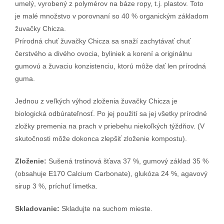
umelý, vyrobený z polymérov na báze ropy, t.j. plastov. Toto
je malé množstvo v porovnaní so 40 % organickým základom
žuvačky Chicza.
Prírodná chuť žuvačky Chicza sa snaží zachytávať chuť
čerstvého a divého ovocia, byliniek a korení a originálnu
gumovú a žuvaciu konzistenciu, ktorú môže dať len prírodná
guma.
Jednou z veľkých výhod zloženia žuvačky Chicza je
biologická odbúrateľnosť. Po jej použití sa jej všetky prírodné
zložky premenia na prach v priebehu niekoľkých týždňov. (V
skutočnosti môže dokonca zlepšiť zloženie kompostu).
Zloženie:
Sušená trstinová šťava 37 %, gumový základ 35 %
(obsahuje E170 Calcium Carbonate), glukóza 24 %, agavový
sirup 3 %, príchuť limetka.
Skladovanie:
Skladujte na suchom mieste.