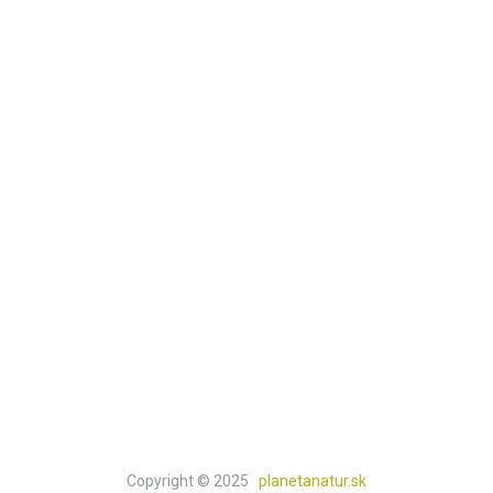
ÚČET ZÁKAZNÍKA
Môj účet
Kontakt
Košík
Obchod
KATEGÓRIE
Prírodná lekáreň
Knihy a doplnkový tovar
Natur a bio potraviny
Prírodná drogéria
Prírodná kozmetika
Copyright © 2025
planetanatur.sk