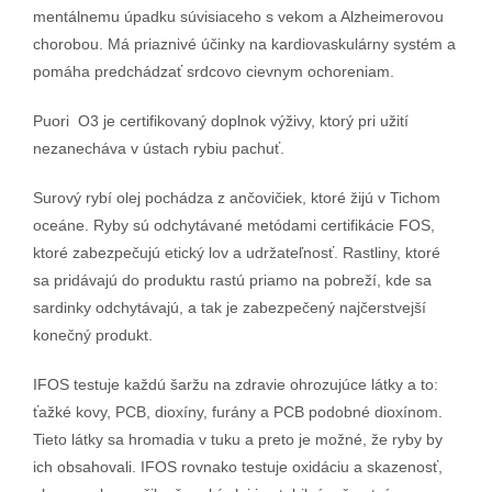
mentálnemu úpadku súvisiaceho s vekom a Alzheimerovou
chorobou. Má priaznivé účinky na kardiovaskulárny systém a
pomáha predchádzať srdcovo cievnym ochoreniam.
Puori O3 je certifikovaný doplnok výživy, ktorý pri užití
nezanecháva v ústach rybiu pachuť.
Surový rybí olej pochádza z ančovičiek, ktoré žijú v Tichom
oceáne. Ryby sú odchytávané metódami certifikácie FOS,
ktoré zabezpečujú etický lov a udržateľnosť. Rastliny, ktoré
sa pridávajú do produktu rastú priamo na pobreží, kde sa
sardinky odchytávajú, a tak je zabezpečený najčerstvejší
konečný produkt.
IFOS testuje každú šaržu na zdravie ohrozujúce látky a to:
ťažké kovy, PCB, dioxíny, furány a PCB podobné dioxínom.
Tieto látky sa hromadia v tuku a preto je možné, že ryby by
ich obsahovali. IFOS rovnako testuje oxidáciu a skazenosť,