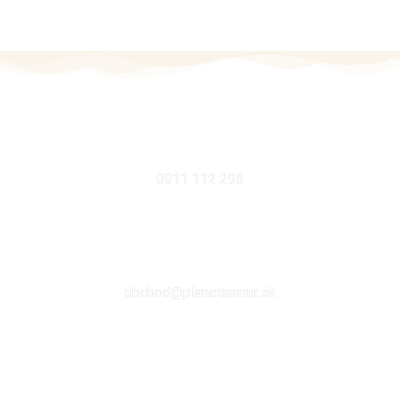
MOBIL
0911 112 296
EMAIL
obchod@planetanatur.sk
FACEBOOK