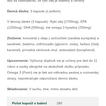
aby sa zabezpečilo, že rybí olej je stabilný a čerstvý.
Denná dávka:
3 kapsule (s jedlom).
V dennej dávke (3 kapsule): Rybí olej (2700mg), EPA
(1250mg), DHA (500mg), iné omega 3 kyseliny (250mg).
Zloženie:
koncetrát z oleja z ančovičiek (sardela európska) a
sardiniek, želatína, zvlhčovadlo (glycerín, voda), farbivo (čistý
karamel), prírodná citrónová chuť, antioxidant (tocopherol).
Upozornenie:
Výživový doplnok nie je určený pre deti do 11
rokov a osoby alergické na akúkoľvek zložku prípravku.
Omega 3 (Puori) nie je liek ani náhradou pestrej a rozmanitej
stravy, neprekračujte odporúčanú dennú dávku.
Skladovanie:
V suchu, tme, mimo dosahu detí.
Počet kapsúl v balení
180