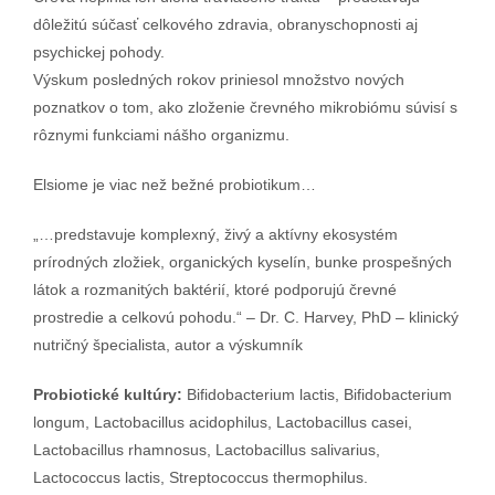
dôležitú súčasť celkového zdravia, obranyschopnosti aj
psychickej pohody.
Výskum posledných rokov priniesol množstvo nových
poznatkov o tom, ako zloženie črevného mikrobiómu súvisí s
rôznymi funkciami nášho organizmu.
Elsiome je viac než bežné probiotikum…
„…predstavuje komplexný, živý a aktívny ekosystém
prírodných zložiek, organických kyselín, bunke prospešných
látok a rozmanitých baktérií, ktoré podporujú črevné
prostredie a celkovú pohodu.“ – Dr. C. Harvey, PhD – klinický
nutričný špecialista, autor a výskumník
Probiotické kultúry:
Bifidobacterium lactis, Bifidobacterium
longum, Lactobacillus acidophilus, Lactobacillus casei,
Lactobacillus rhamnosus, Lactobacillus salivarius,
Lactococcus lactis, Streptococcus thermophilus.