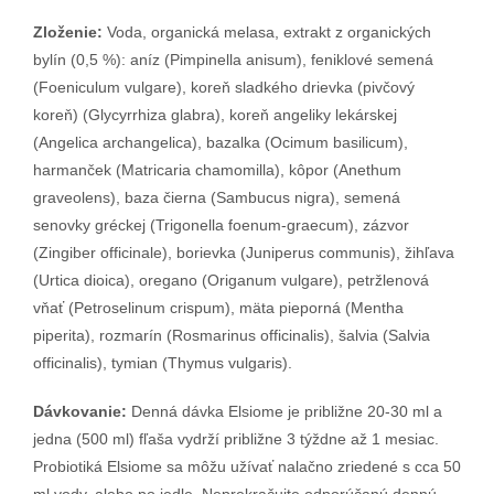
Zloženie:
Voda, organická melasa, extrakt z organických
bylín (0,5 %): aníz (Pimpinella anisum), feniklové semená
(Foeniculum vulgare), koreň sladkého drievka (pivčový
koreň) (Glycyrrhiza glabra), koreň angeliky lekárskej
(Angelica archangelica), bazalka (Ocimum basilicum),
harmanček (Matricaria chamomilla), kôpor (Anethum
graveolens), baza čierna (Sambucus nigra), semená
senovky gréckej (Trigonella foenum-graecum), zázvor
(Zingiber officinale), borievka (Juniperus communis), žihľava
(Urtica dioica), oregano (Origanum vulgare), petržlenová
vňať (Petroselinum crispum), mäta pieporná (Mentha
piperita), rozmarín (Rosmarinus officinalis), šalvia (Salvia
officinalis), tymian (Thymus vulgaris).
Dávkovanie:
Denná dávka Elsiome je približne 20-30 ml a
jedna (500 ml) fľaša vydrží približne 3 týždne až 1 mesiac.
Probiotiká Elsiome sa môžu užívať nalačno zriedené s cca 50