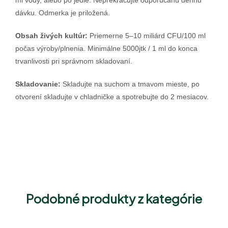
ml vody, alebo po jedle. Neprekračujte odporúčanú dennú
dávku. Odmerka je priložená.
Obsah živých kultúr:
Priemerne 5–10 miliárd CFU/100 ml
počas výroby/plnenia. Minimálne 5000jtk / 1 ml do konca
trvanlivosti pri správnom skladovaní.
Skladovanie:
Skladujte na suchom a tmavom mieste, po
otvorení skladujte v chladničke a spotrebujte do 2 mesiacov.
Podobné produkty z kategórie