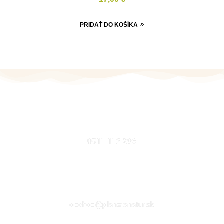
PRIDAŤ DO KOŠÍKA
MOBIL
0911 112 296
EMAIL
obchod@planetanatur.sk