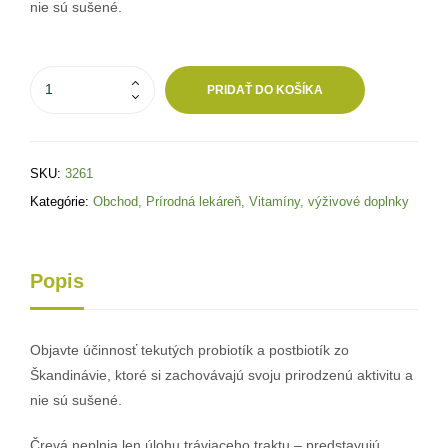
nie sú sušené.
PRIDAŤ DO KOŠÍKA
SKU:
3261
Kategórie:
Obchod
,
Prírodná lekáreň
,
Vitamíny, výživové doplnky
Popis
Objavte účinnosť tekutých probiotík a postbiotík zo
Škandinávie, ktoré si zachovávajú svoju prirodzenú aktivitu a
nie sú sušené.
Črevá neplnia len úlohu tráviaceho traktu – predstavujú