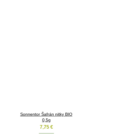
Sonnentor Šafrán nitky BIO
0,5g
7,75
€