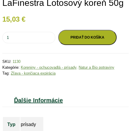
LaFinestra Lotosový koreň 50g
15,03
€
PRIDAŤ DO KOŠÍKA
SKU:
1130
Kategórie:
Koreniny - ochucovadlá - prísady
,
Natur a Bio potraviny
Tag:
Zľava - končiaca expirácia
Ďalšie Informácie
Typ
prísady