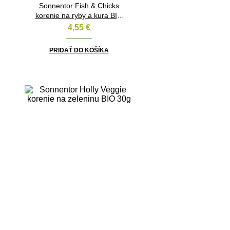
Sonnentor Fish & Chicks
korenie na ryby a kura BIO
55g
4,55
€
PRIDAŤ DO KOŠÍKA