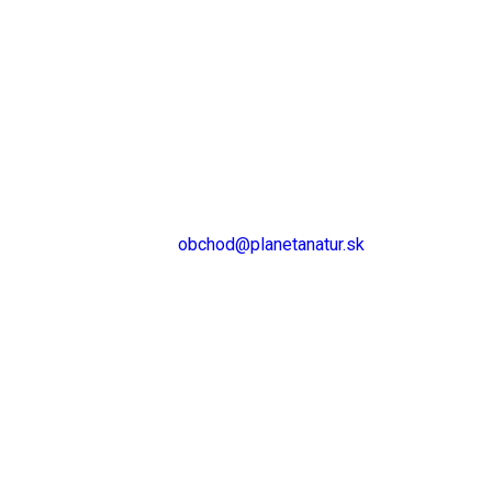
821 02 Bratislava
pondelok – piatok: 9:00 – 17:00
streda: 9:00 – 18:00
obedná prestávka: 12:30 – 13:00
sobota – nedeľa: zatvorené
Tel: 0911 112 296
email:
obchod@planetanatur.sk
INFORMÁCIE
Ako nakupovať
Výhody zdravej výživy
Zdravá domácnosť
Rodinné nákupy
Obchodné podmienky