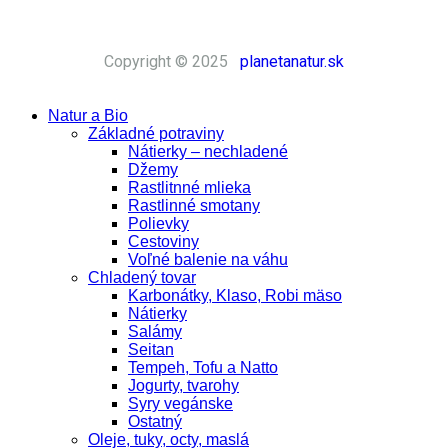
Prírodná kozmetika
Copyright © 2025
planetanatur.sk
Natur a Bio
Základné potraviny
Nátierky – nechladené
Džemy
Rastlitnné mlieka
Rastlinné smotany
Polievky
Cestoviny
Voľné balenie na váhu
Chladený tovar
Karbonátky, Klaso, Robi mäso
Nátierky
Salámy
Seitan
Tempeh, Tofu a Natto
Jogurty, tvarohy
Syry vegánske
Ostatný
Oleje, tuky, octy, maslá