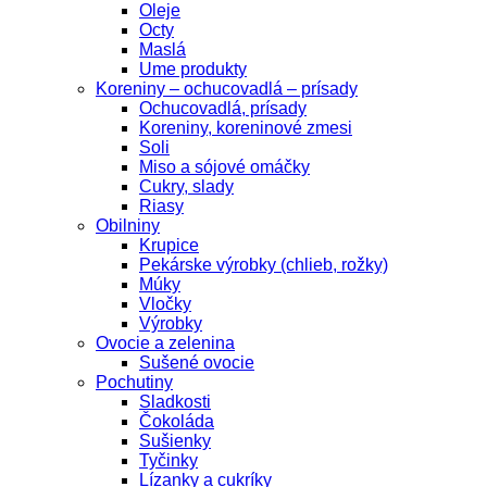
Oleje
Octy
Maslá
Ume produkty
Koreniny – ochucovadlá – prísady
Ochucovadlá, prísady
Koreniny, koreninové zmesi
Soli
Miso a sójové omáčky
Cukry, slady
Riasy
Obilniny
Krupice
Pekárske výrobky (chlieb, rožky)
Múky
Vločky
Výrobky
Ovocie a zelenina
Sušené ovocie
Pochutiny
Sladkosti
Čokoláda
Sušienky
Tyčinky
Lízanky a cukríky