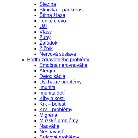
Slezina
Slinivka – pankreas
Štítna žľaza
Tenké črevo
Uši
Vlasy
Zuby
Žalúdok
Žlčník
Nervová sústava
Podľa zdravotného problému
Emočná nerovnováha
Alergia
Detoxikácia
Dýchacie problémy
Imunita
Imunita detí
Kĺby a kosti
Krk – bolesti
Krv – problémy
Migréna
Mužské problémy
Nadváha
Nespavosť
Srdcové problémy