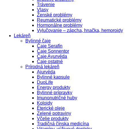
Trávenie
Vlasy
Ženské problémy
Reumatické problémy
Hormonálne problémy
Vylučovanie – zápcha, hnačka, hemoroidy
Lekáreň
Bylinné čaje
Čaje Serafín
Čaje Sonnentor
Čaje Ayurvéda
Čaje ostatné
Prírodná lekáreň
Ajurvéda
Bylinné kapsule
DuoLife
Energy produkty
Bylinné prípravky
Imunonutričné huby
Koloidy
Éterické oleje
Zelené potraviny
Včelie produkty
Tradičná čínska medicína
Vitamíny, výživové doplnky