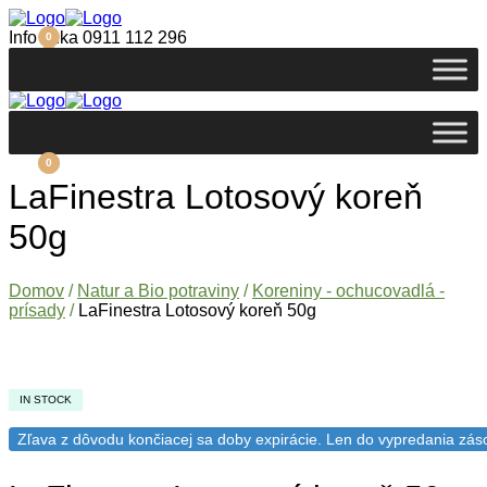
Info linka
0911 112 296
0
0
0
0
LaFinestra Lotosový koreň
50g
Domov
/
Natur a Bio potraviny
/
Koreniny - ochucovadlá -
prísady
/
LaFinestra Lotosový koreň 50g
IN STOCK
Zľava z dôvodu končiacej sa doby expirácie. Len do vypredania zás