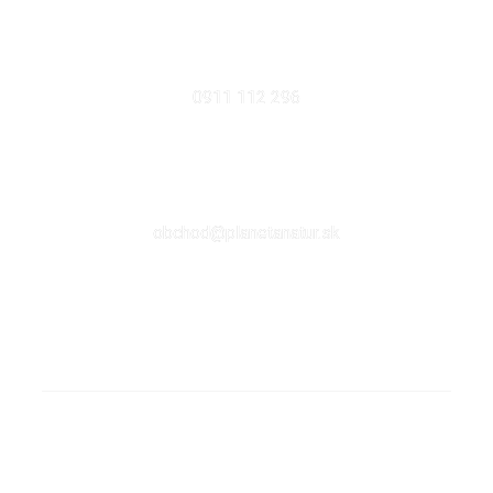
MOBIL
0911 112 296
EMAIL
obchod@planetanatur.sk
FACEBOOK
KDE NÁS NÁJDETE V BRATISLAVE
Sabinovská 10 (Ružinov, pri Štrkovci)