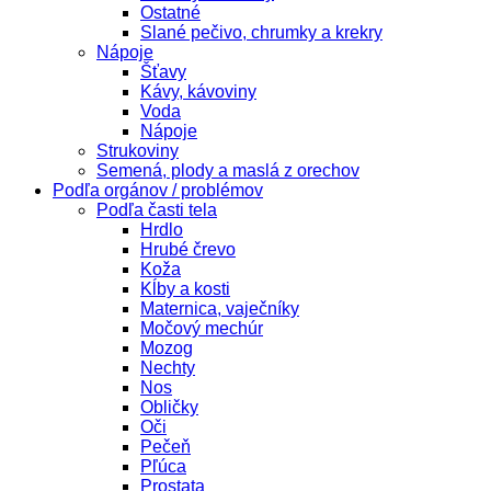
Ostatné
Slané pečivo, chrumky a krekry
Nápoje
Šťavy
Kávy, kávoviny
Voda
Nápoje
Strukoviny
Semená, plody a maslá z orechov
Podľa orgánov / problémov
Podľa časti tela
Hrdlo
Hrubé črevo
Koža
Kĺby a kosti
Maternica, vaječníky
Močový mechúr
Mozog
Nechty
Nos
Obličky
Oči
Pečeň
Pľúca
Prostata