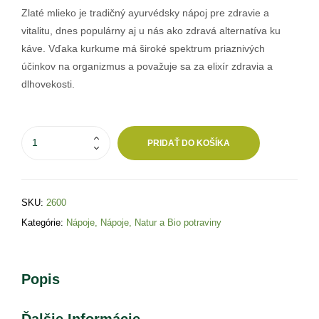
Zlaté mlieko je tradičný ayurvédsky nápoj pre zdravie a
vitalitu, dnes populárny aj u nás ako zdravá alternatíva ku
káve. Vďaka kurkume má široké spektrum priaznivých
účinkov na organizmus a považuje sa za elixír zdravia a
dlhovekosti.
PRIDAŤ DO KOŠÍKA
SKU:
2600
Kategórie:
Nápoje
,
Nápoje
,
Natur a Bio potraviny
Popis