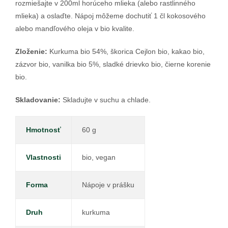
rozmiešajte v 200ml horúceho mlieka (alebo rastlinného
mlieka) a oslaďte. Nápoj môžeme dochutiť 1 čl kokosového
alebo mandľového oleja v bio kvalite.
Zloženie:
Kurkuma bio 54%, škorica Cejlon bio, kakao bio,
zázvor bio, vanilka bio 5%, sladké drievko bio, čierne korenie
bio.
Skladovanie:
Skladujte v suchu a chlade.
Hmotnosť
60 g
Vlastnosti
bio, vegan
Forma
Nápoje v prášku
Druh
kurkuma