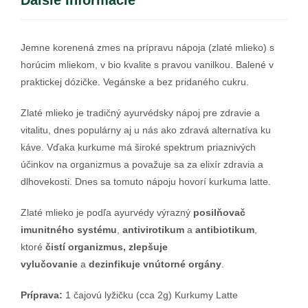
Ďalšie Informácie
Jemne korenená zmes na prípravu nápoja (zlaté mlieko) s
horúcim mliekom, v bio kvalite s pravou vanilkou. Balené v
praktickej dózičke. Vegánske a bez pridaného cukru.
Zlaté mlieko je tradičný ayurvédsky nápoj pre zdravie a
vitalitu, dnes populárny aj u nás ako zdravá alternatíva ku
káve. Vďaka kurkume má široké spektrum priaznivých
účinkov na organizmus a považuje sa za elixír zdravia a
dlhovekosti. Dnes sa tomuto nápoju hovorí kurkuma latte.
Zlaté mlieko je podľa ayurvédy výrazný
posilňovač
imunitného systému
,
antivirotikum
a
antibiotikum
,
ktoré
čistí organizmus, zlepšuje
vylučovanie
a
dezinfikuje vnútorné orgány
.
Príprava:
1 čajovú lyžičku (cca 2g) Kurkumy Latte