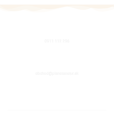
MOBIL
0911 112 296
EMAIL
obchod@planetanatur.sk
FACEBOOK