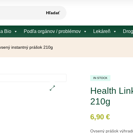
Hľadať
 a Bio
Podľa orgánov / problémov
Lekáreň
Drog
vsený instantný prášok 210g
IN STOCK
Health Lin
🔍
210g
6,90
€
Ovsený prášok výhradn