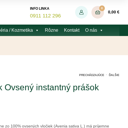
0
INFO LINKA
0,00
€
0911 112 296
éria / Kozmetika
Rôzne
Kontakt
O nás
.
PRECHÁDZAJÚCE
ĎALŠIE
k Ovsený instantný prášok
6,80
5,59
€
€
e zo 100% ovsených vločiek (Avenia sativa L.) má príjemne