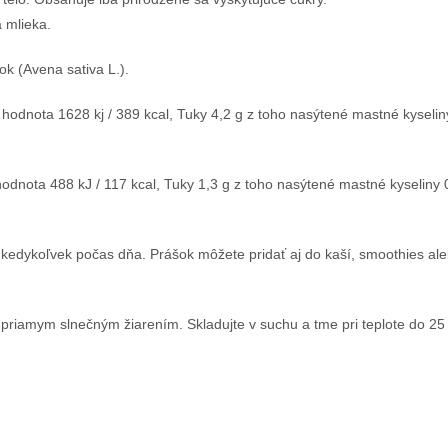
a mlieka.
k (Avena sativa L.).
hodnota 1628 kj / 389 kcal, Tuky 4,2 g z toho nasýtené mastné kyseliny
odnota 488 kJ / 117 kcal, Tuky 1,3 g z toho nasýtené mastné kyseliny 0
edykoľvek počas dňa. Prášok môžete pridať aj do kaší, smoothies aleb
riamym slnečným žiarením. Skladujte v suchu a tme pri teplote do 25 