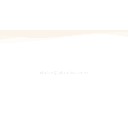
EMAIL
obchod@planetanatur.sk
E
ÚČET ZÁKAZNÍKA
ať
Môj účet
j výživy
Kontakt
cnosť
Košík