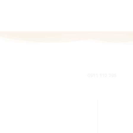
MOBIL
0911 112 296
KDE NÁS NÁJDETE V BRATISLAVE
INFORMÁCI
Sabinovská 10 (Ružinov, pri Štrkovci)
Ako nakupov
821 02 Bratislava
Výhody zdrave
pondelok – piatok: 9:00 – 17:00
Zdravá domá