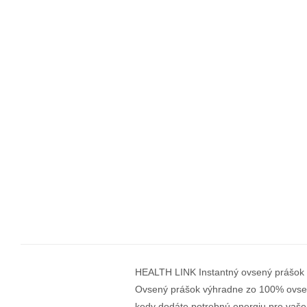
HEALTH LINK Instantný ovsený prášok
Ovsený prášok výhradne zo 100% ovsený
kedy dodáte potrebnú energiu pre vaše 