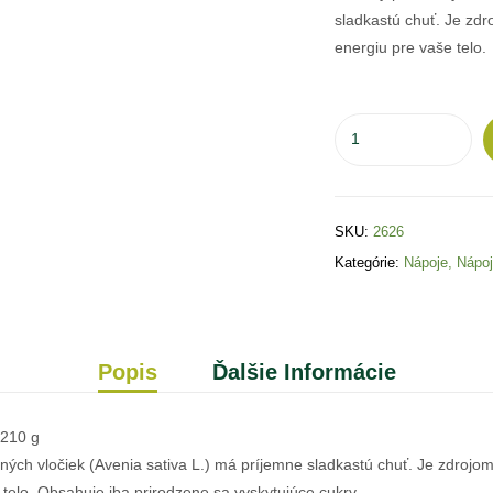
sladkastú chuť. Je zd
energiu pre vaše telo.
SKU:
2626
Kategórie:
Nápoje
,
Nápo
Popis
Ďalšie Informácie
 210 g
ch vločiek (Avenia sativa L.) má príjemne sladkastú chuť. Je zdrojom
telo. Obsahuje iba prirodzene sa vyskytujúce cukry.