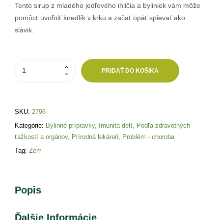
Tento sirup z mladého jedľového ihličia a byliniek vám môže
pomôcť uvoľniť knedlík v krku a začať opäť spievať ako
slávik.
PRIDAŤ DO KOŠÍKA
SKU:
2796
Kategórie:
Bylinné prípravky
,
Imunita detí
,
Podľa zdravotných
ťažkostí a orgánov
,
Prírodná lekáreň
,
Problém - choroba
Tag:
Zem
Popis
Ďalšie Informácie