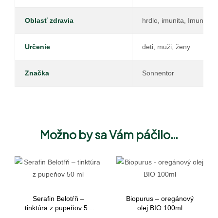
Oblasť zdravia
hrdlo, imunita, Imunita d
Určenie
deti, muži, ženy
Značka
Sonnentor
Možno by sa Vám páčilo…
Serafin Belotŕň –
Biopurus – oregánový
tinktúra z pupeňov 50
olej BIO 100ml
ml