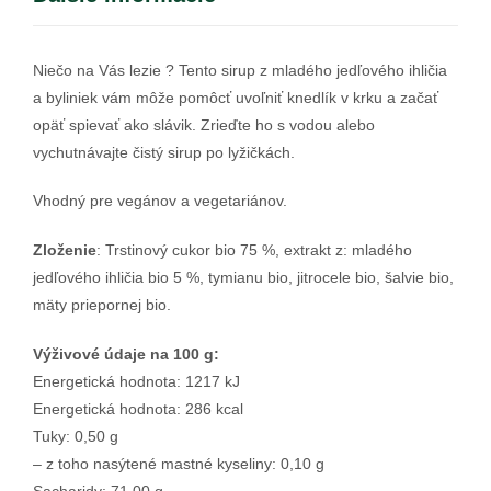
Niečo na Vás lezie ? Tento sirup z mladého jedľového ihličia
a byliniek vám môže pomôcť uvoľniť knedlík v krku a začať
opäť spievať ako slávik. Zrieďte ho s vodou alebo
vychutnávajte čistý sirup po lyžičkách.
Vhodný pre vegánov a vegetariánov.
Zloženie
: Trstinový cukor bio 75 %, extrakt z: mladého
jedľového ihličia bio 5 %, tymianu bio, jitrocele bio, šalvie bio,
mäty priepornej bio.
Výživové údaje na 100 g:
Energetická hodnota: 1217 kJ
Energetická hodnota: 286 kcal
Tuky: 0,50 g
– z toho nasýtené mastné kyseliny: 0,10 g
Sacharidy: 71,00 g