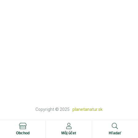
Kontakt
Košík
Obchod
KATEGÓRIE
Prírodná lekáreň
Knihy a doplnkový tovar
Natur a bio potraviny
Prírodná drogéria
Prírodná kozmetika
Copyright © 2025
planetanatur.sk
Obchod
Môj účet
Hľadať