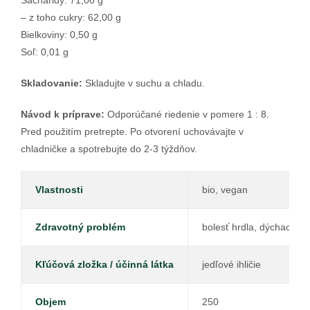
– z toho cukry: 62,00 g
Bielkoviny: 0,50 g
Soľ: 0,01 g
Skladovanie:
Skladujte v suchu a chladu.
Návod k príprave:
Odporúčané riedenie v pomere 1 : 8.
Pred použitím pretrepte. Po otvorení uchovávajte v
chladničke a spotrebujte do 2-3 týždňov.
Vlastnosti
bio, vegan
Zdravotný problém
bolesť hrdla, dýchacie p
Kľúčová zložka / účinná látka
jedľové ihličie
Objem
250