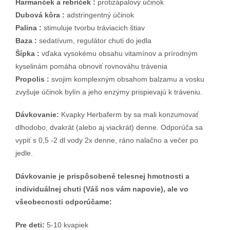
Harmanček a rebríček :
protizápalový účinok
Dubová kôra :
adstringentný účinok
Palina :
stimuluje tvorbu tráviacich štiav
Baza :
sedatívum, regulátor chuti do jedla
Šípka :
vďaka vysokému obsahu vitamínov a prírodným
kyselinám pomáha obnoviť rovnováhu trávenia
Propolis :
svojim komplexným obsahom balzamu a vosku
zvyšuje účinok bylín a jeho enzýmy prispievajú k tráveniu.
Dávkovanie:
Kvapky Herbaferm by sa mali konzumovať
dlhodobo, dvakrát (alebo aj viackrát) denne. Odporúča sa
vypiť s 0,5 -2 dl vody 2x denne, ráno nalačno a večer po
jedle.
Dávkovanie je prispôsobené telesnej hmotnosti a
individuálnej chuti (Váš nos vám napovie), ale vo
všeobecnosti odporúčame:
Pre deti:
5-10 kvapiek