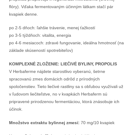
flóry). Vďaka fermentovaným účinným látkam stačí pár
kvapiek denne.
po 2-5 dňoch: ľahšie trávenie, menej ťažkostí
po 3-5 týždňoch: vitalita, energia
po 4-6 mesiacoch: zdravé fungovanie, ideálna hmotnosť (na
základe skúseností spotrebiteľov)
KOMPLEXNÉ ZLOŽENIE: LIEČIVÉ BYLINY, PROPOLIS
V Herbaferme nájdete starostlivo vyberanú, šetrne
spracovanú zmes domácich odrôd z prírodných
spoločenstiev. Tieto liečivé rastliny sa s obľubou využívali už
v ľudovom liečiteľstve, no v kvapkách Herbaferm sú
pripravené prirodzenou fermentáciou, ktorá znásobuje ich
účinok.
Množstvo extraktu bylinnej zmesi:
70 mg/10 kvapiek