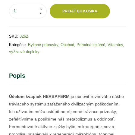
PRIDAŤ DO KOŠÍKA
SKU:
3262
Kategórie:
Bylinné prípravky
,
Obchod
,
Prírodná lekáreň
,
Vitamíny,
výživové doplnky
Popis
Účelom kvapiek HERBAFERM
je obnoviť rovnováhu nášho
tráviaceho systému zaťaženého civilizačným poškodením.
Ich užívaním môžu ustúpiť nepríjemné tráviace príznaky,
zefektívnime a posilníme náš metabolizmus a odolnosť.
Fermentované aktívne zložky bylín, mikroorganizmov a
propolisu prispievajú k regenerácii mikrobiómu (črevnej