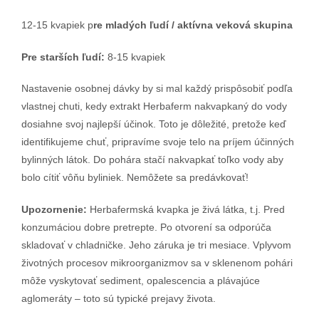
12-15 kvapiek p
re mladých ľudí / aktívna veková skupina
Pre starších ľudí:
8-15 kvapiek
Nastavenie osobnej dávky by si mal každý prispôsobiť podľa
vlastnej chuti, kedy extrakt Herbaferm nakvapkaný do vody
dosiahne svoj najlepší účinok. Toto je dôležité, pretože keď
identifikujeme chuť, pripravíme svoje telo na príjem účinných
bylinných látok. Do pohára stačí nakvapkať toľko vody aby
bolo cítiť vôňu byliniek. Nemôžete sa predávkovať!
Upozornenie:
Herbafermská kvapka je živá látka, t.j. Pred
konzumáciou dobre pretrepte. Po otvorení sa odporúča
skladovať v chladničke. Jeho záruka je tri mesiace. Vplyvom
životných procesov mikroorganizmov sa v sklenenom pohári
môže vyskytovať sediment, opalescencia a plávajúce
aglomeráty – toto sú typické prejavy života.