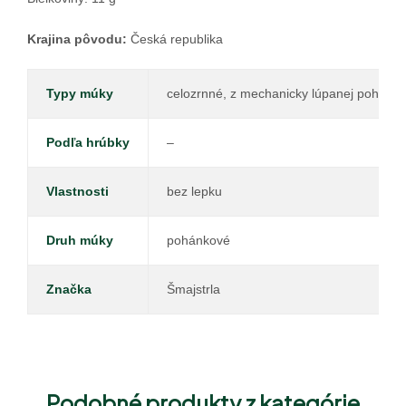
Krajina pôvodu:
Česká republika
Typy múky
celozrnné, z mechanicky lúpanej pohánky
Podľa hrúbky
–
Vlastnosti
bez lepku
Druh múky
pohánkové
Značka
Šmajstrla
Podobné produkty z kategórie