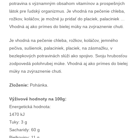
potravina s významným obsahom vitamínov a prospešných
látok pre ľudský organizmus. Je vhodná na pečenie chleba,
rožkov, koláčov, je možné ju pridať do placiek, palaciniek …
Vhodná aj ako prímes do bielej múky na zvýraznenie chuti.
Je vhodná na pečenie chleba, rožkov, koláčov, jemného
pečiva, sušienok, palaciniek, placiek, na zásmažku, v
bezlepkových potravinách slúži ako spojivo. Svoju hrubosťou
zodpovedá polohrubej múke. Vhodná aj ako prímes do bielej
múky na zvýraznenie chuti.
Zloženie:
Pohánka.
Výživové hodnoty na 100g:
Energetická hodnota:
1470 kJ
Tuky: 3 g
Sacharidy: 60 g
Bielkoviny: 11 g