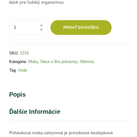
látok pre ľudský organizmus.
PRIDAŤ DO KOŠÍKA
SKU:
2219
Kategórie:
Múky
,
Natur a Bio potraviny
,
Obilniny
Tag:
Voda
Popis
Ďalšie Informácie
Pohánková múka celozrnná je prirodzene bezlepková