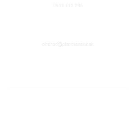
0911 112 296
EMAIL
obchod@planetanatur.sk
FACEBOOK
KDE NÁS NÁJDETE V BRATISLAVE
Sabinovská 10 (Ružinov, pri Štrkovci)
821 02 Bratislava
pondelok – piatok: 9:00 – 17:00
streda: 9:00 – 18:00