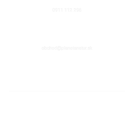
MOBIL
0911 112 296
EMAIL
obchod@planetanatur.sk
FACEBOOK
KDE NÁS NÁJDETE V BRATISLAVE
Sabinovská 10 (Ružinov, pri Štrkovci)
821 02 Bratislava
pondelok – piatok: 9:00 – 17:00