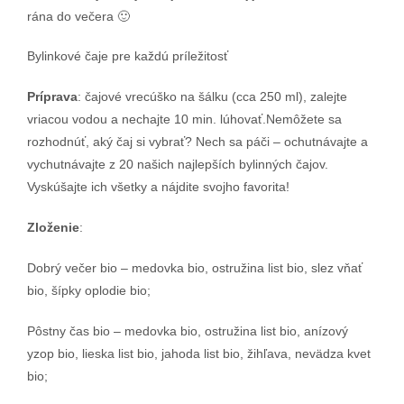
rána do večera 🙂
Bylinkové čaje pre každú príležitosť
Príprava
: čajové vrecúško na šálku (cca 250 ml), zalejte
vriacou vodou a nechajte 10 min. lúhovať.Nemôžete sa
rozhodnúť, aký čaj si vybrať? Nech sa páči – ochutnávajte a
vychutnávajte z 20 našich najlepších bylinných čajov.
Vyskúšajte ich všetky a nájdite svojho favorita!
Zloženie
:
Dobrý večer bio – medovka bio, ostružina list bio, slez vňať
bio, šípky oplodie bio;
Pôstny čas bio – medovka bio, ostružina list bio, anízový
yzop bio, lieska list bio, jahoda list bio, žihľava, nevädza kvet
bio;