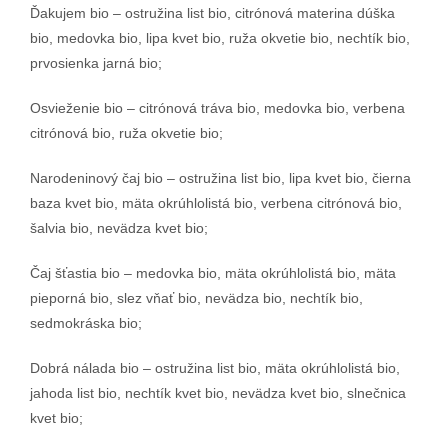
Ďakujem bio – ostružina list bio, citrónová materina dúška
bio, medovka bio, lipa kvet bio, ruža okvetie bio, nechtík bio,
prvosienka jarná bio;
Osvieženie bio – citrónová tráva bio, medovka bio, verbena
citrónová bio, ruža okvetie bio;
Narodeninový čaj bio – ostružina list bio, lipa kvet bio, čierna
baza kvet bio, mäta okrúhlolistá bio, verbena citrónová bio,
šalvia bio, nevädza kvet bio;
Čaj šťastia bio – medovka bio, mäta okrúhlolistá bio, mäta
pieporná bio, slez vňať bio, nevädza bio, nechtík bio,
sedmokráska bio;
Dobrá nálada bio – ostružina list bio, mäta okrúhlolistá bio,
jahoda list bio, nechtík kvet bio, nevädza kvet bio, slnečnica
kvet bio;