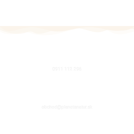
MOBIL
0911 112 296
EMAIL
obchod@planetanatur.sk