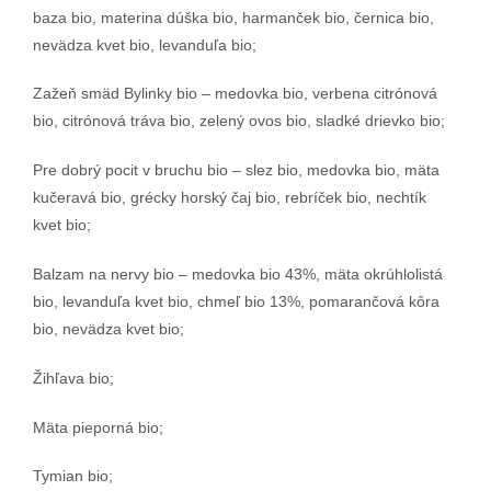
baza bio, materina dúška bio, harmanček bio, černica bio,
nevädza kvet bio, levanduľa bio;
Zažeň smäd Bylinky bio – medovka bio, verbena citrónová
bio, citrónová tráva bio, zelený ovos bio, sladké drievko bio;
Pre dobrý pocit v bruchu bio – slez bio, medovka bio, mäta
kučeravá bio, grécky horský čaj bio, rebríček bio, nechtík
kvet bio;
Balzam na nervy bio – medovka bio 43%, mäta okrúhlolistá
bio, levanduľa kvet bio, chmeľ bio 13%, pomarančová kôra
bio, nevädza kvet bio;
Žihľava bio;
Mäta pieporná bio;
Tymian bio;