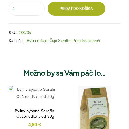
PRIDAŤ DO KOŠÍKA
SKU:
288705
Kategórie:
Bylinné čaje
,
Čaje Serafín
,
Prírodná lekáreň
Možno by sa Vám páčilo…
Byliny sypané Serafín
-Čučoriedka plod 30g
4,96
€