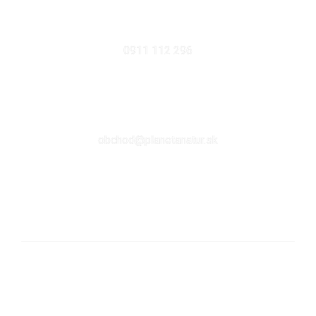
MOBIL
0911 112 296
EMAIL
obchod@planetanatur.sk
FACEBOOK
KDE NÁS NÁJDETE V BRATISLAVE
Sabinovská 10 (Ružinov, pri Štrkovci)
821 02 Bratislava