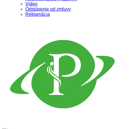
Video
Odstúpenie od zmluvy
Reklamácia