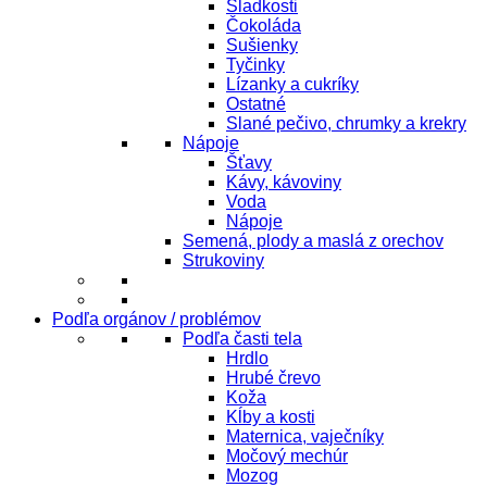
Sladkosti
Čokoláda
Sušienky
Tyčinky
Lízanky a cukríky
Ostatné
Slané pečivo, chrumky a krekry
Nápoje
Šťavy
Kávy, kávoviny
Voda
Nápoje
Semená, plody a maslá z orechov
Strukoviny
Podľa orgánov / problémov
Podľa časti tela
Hrdlo
Hrubé črevo
Koža
Kĺby a kosti
Maternica, vaječníky
Močový mechúr
Mozog