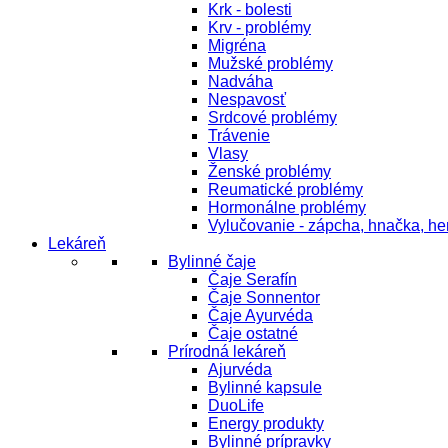
Krk - bolesti
Krv - problémy
Migréna
Mužské problémy
Nadváha
Nespavosť
Srdcové problémy
Trávenie
Vlasy
Ženské problémy
Reumatické problémy
Hormonálne problémy
Vylučovanie - zápcha, hnačka, h
Lekáreň
Bylinné čaje
Čaje Serafín
Čaje Sonnentor
Čaje Ayurvéda
Čaje ostatné
Prírodná lekáreň
Ajurvéda
Bylinné kapsule
DuoLife
Energy produkty
Bylinné prípravky