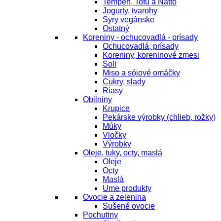
Tempeh, Tofu a Natto
Jogurty, tvarohy
Syry vegánske
Ostatný
Koreniny - ochucovadlá - prísady
Ochucovadlá, prísady
Koreniny, koreninové zmesi
Soli
Miso a sójové omáčky
Cukry, slady
Riasy
Obilniny
Krupice
Pekárske výrobky (chlieb, rožky)
Múky
Vločky
Výrobky
Oleje, tuky, octy, maslá
Oleje
Octy
Maslá
Ume produkty
Ovocie a zelenina
Sušené ovocie
Pochutiny