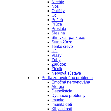
Nechty
Nos
Obličky
Oči
Pečeň
Pľúca
Prostata
Slezina
Slinivka - pankreas
Štítna žľaza
Tenké črevo
Uši
Vlasy
Zuby
Žalúdok
Žlčník
Nervová sústava
Podľa zdravotného problému
Emočná nerovnováha
Alergia
Detoxikácia
Dýchacie problémy
Imunita
Imunita detí
Kĺby a kosti