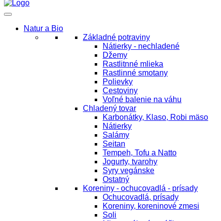
Natur a Bio
Základné potraviny
Nátierky - nechladené
Džemy
Rastlitnné mlieka
Rastlinné smotany
Polievky
Cestoviny
Voľné balenie na váhu
Chladený tovar
Karbonátky, Klaso, Robi mäso
Nátierky
Salámy
Seitan
Tempeh, Tofu a Natto
Jogurty, tvarohy
Syry vegánske
Ostatný
Koreniny - ochucovadlá - prísady
Ochucovadlá, prísady
Koreniny, koreninové zmesi
Soli