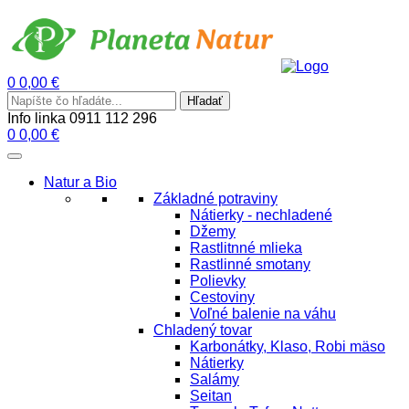
0
0,00
€
Menu
Search
Hľadať
for:
Info linka
0911 112 296
0
0,00
€
Natur a Bio
Základné potraviny
Nátierky - nechladené
Džemy
Rastlitnné mlieka
Rastlinné smotany
Polievky
Cestoviny
Voľné balenie na váhu
Chladený tovar
Karbonátky, Klaso, Robi mäso
Nátierky
Salámy
Seitan