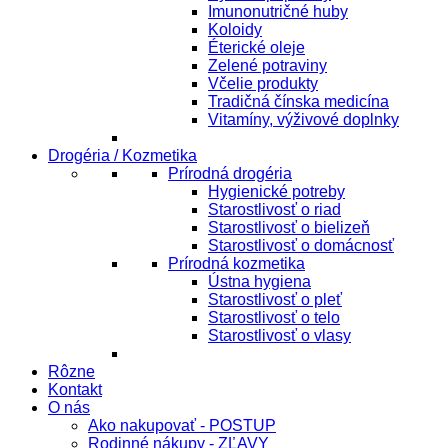
Imunonutričné huby
Koloidy
Éterické oleje
Zelené potraviny
Včelie produkty
Tradičná čínska medicína
Vitamíny, výživové doplnky
Drogéria / Kozmetika
Prírodná drogéria
Hygienické potreby
Starostlivosť o riad
Starostlivosť o bielizeň
Starostlivosť o domácnosť
Prírodná kozmetika
Ústna hygiena
Starostlivosť o pleť
Starostlivosť o telo
Starostlivosť o vlasy
Rôzne
Kontakt
O nás
Ako nakupovať - POSTUP
Rodinné nákupy - ZĽAVY