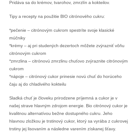
Pridáva sa do krémov, tvarohov, zmrzlín a kokteilov.
Tipy a recepty na použitie BIO citrónového cukru:
*pečenie – citrónovým cukrom spestríte svoje klasické
múčniky
*krémy – aj pri studených dezertoch môžete zvýrazniť vôňu
citrónovým cukrom
*zmrzlina – citrónovú zmrzlinu chuťovo zvýraznite citrónovým
cukrom
*nápoje – citrónový cukor prinesie novú chuť do horúceho
čaju aj do chladivého kokteilu
Sladká chuť je človeku prirodzene príjemná a cukor je v
našej strave hlavným zdrojom energie. Bio citrónový cukor je
kvalitnou alternatívou bežne dostupného cukru. Jeho
hlavnou zložkou je trstinový cukor, ktorý sa vyrába z cukrovej
trstiny jej lisovaním a následne varením získanej šťavy.