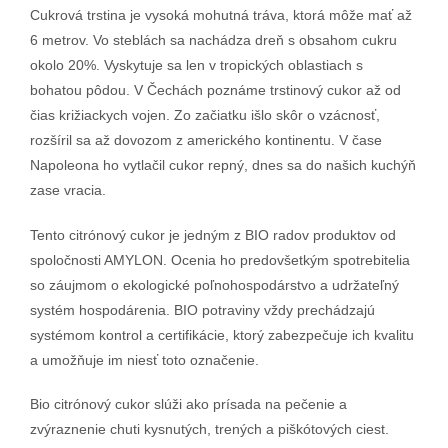
Cukrová trstina je vysoká mohutná tráva, ktorá môže mať až
6 metrov. Vo steblách sa nachádza dreň s obsahom cukru
okolo 20%. Vyskytuje sa len v tropických oblastiach s
bohatou pôdou. V Čechách poznáme trstinový cukor až od
čias križiackych vojen. Zo začiatku išlo skôr o vzácnosť,
rozšíril sa až dovozom z amerického kontinentu. V čase
Napoleona ho vytlačil cukor repný, dnes sa do našich kuchýň
zase vracia.
Tento citrónový cukor je jedným z BIO radov produktov od
spoločnosti AMYLON. Ocenia ho predovšetkým spotrebitelia
so záujmom o ekologické poľnohospodárstvo a udržateľný
systém hospodárenia. BIO potraviny vždy prechádzajú
systémom kontrol a certifikácie, ktorý zabezpečuje ich kvalitu
a umožňuje im niesť toto označenie.
Bio citrónový cukor slúži ako prísada na pečenie a
zvýraznenie chuti kysnutých, trených a piškótových ciest.