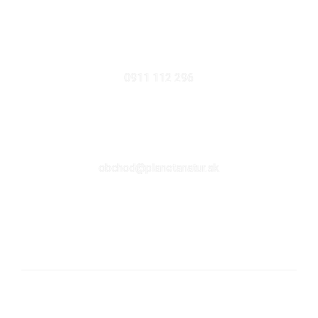
MOBIL
0911 112 296
EMAIL
obchod@planetanatur.sk
FACEBOOK
KDE NÁS NÁJDETE V BRATISLAVE