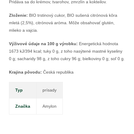
Pridáva sa do krémov, tvarohov, zmrzlín a kokteilov.
Zloženie:
BIO trstinový cukor, BIO sušená citrónová kôra
mletá (2,5%), citrónová aróma. Môže obsahovať glutén,
mlieko a vajcia.
Výživové údaje na 100 g výrobku:
Energetická hodnota
1673 kJ/394 kcal; tuky 0 g, z toho nasýtené mastné kyseliny
0 g; sacharidy 98 g, z toho cukry 96 g; bielkoviny 0 g; soľ 0 g.
Krajina pôvodu:
Česká republika
Typ
prísady
Značka
Amylon