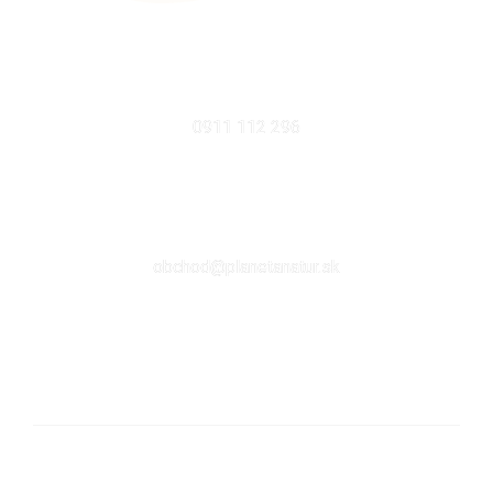
MOBIL
0911 112 296
EMAIL
obchod@planetanatur.sk
FACEBOOK
KDE NÁS NÁJDETE V BRATISLAVE