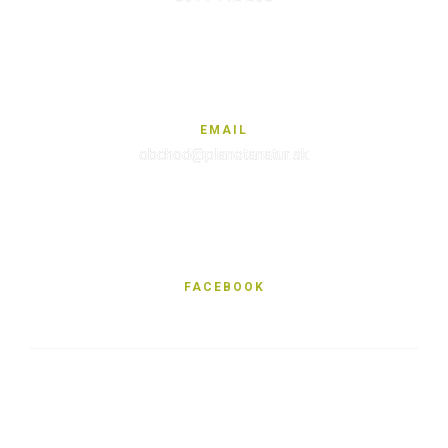
EMAIL
obchod@planetanatur.sk
FACEBOOK
KDE NÁS NÁJDETE V BRATISLAVE
Sabinovská 10 (Ružinov, pri Štrkovci)
821 02 Bratislava