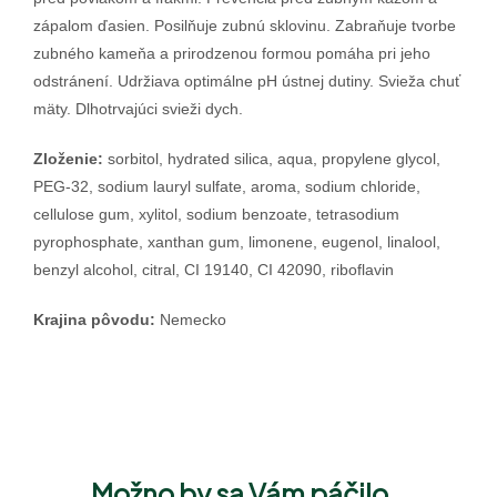
zápalom ďasien. Posilňuje zubnú sklovinu. Zabraňuje tvorbe
zubného kameňa a prirodzenou formou pomáha pri jeho
odstránení. Udržiava optimálne pH ústnej dutiny. Svieža chuť
mäty. Dlhotrvajúci svieži dych.
Zloženie:
sorbitol, hydrated silica, aqua, propylene glycol,
PEG-32, sodium lauryl sulfate, aroma, sodium chloride,
cellulose gum, xylitol, sodium benzoate, tetrasodium
pyrophosphate, xanthan gum, limonene, eugenol, linalool,
benzyl alcohol, citral, CI 19140, CI 42090, riboflavin
Krajina pôvodu:
Nemecko
Možno by sa Vám páčilo…