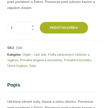
pred povlakom a fľakmi. Prevencia pred zubným kazom a
zápalom ďasien.
PRIDAŤ DO KOŠÍKA
SKU:
3346
Kategórie:
Orgán - časť tela
,
Podľa zdravotných ťažkostí a
orgánov
,
Prírodná drogéria a kozmetika
,
Prírodná kozmetika
,
Ústna hygiena
,
Zuby
Popis
Udržiava zdravé zuby, ďasná a ústnu sliznicu. Prevencia
pred povlakom a fľakmi. Prevencia pred zubným kazom a