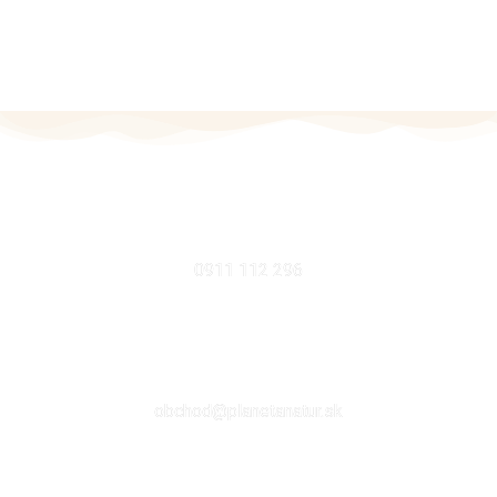
MOBIL
0911 112 296
EMAIL
obchod@planetanatur.sk