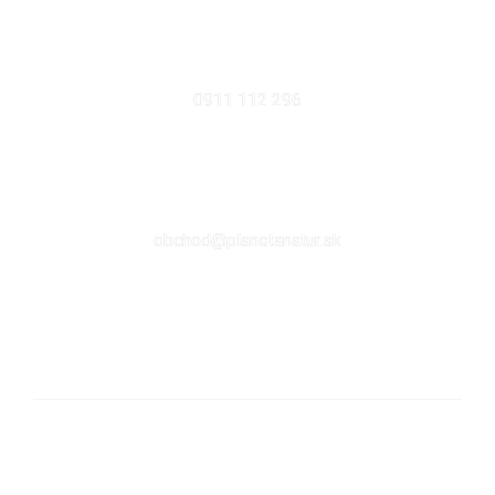
MOBIL
0911 112 296
EMAIL
obchod@planetanatur.sk
FACEBOOK
KDE NÁS NÁJDETE V BRATISLAVE
Sabinovská 10 (Ružinov, pri Štrkovci)