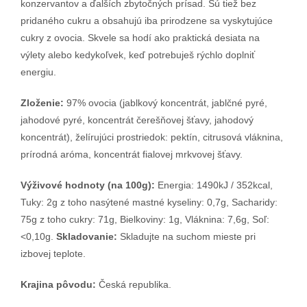
konzervantov a ďalších zbytočných prísad. Sú tiež bez
pridaného cukru a obsahujú iba prirodzene sa vyskytujúce
cukry z ovocia. Skvele sa hodí ako praktická desiata na
výlety alebo kedykoľvek, keď potrebuješ rýchlo doplniť
energiu.
Zloženie:
97% ovocia (jablkový koncentrát, jablčné pyré,
jahodové pyré, koncentrát čerešňovej šťavy, jahodový
koncentrát), želírujúci prostriedok: pektín, citrusová vláknina,
prírodná aróma, koncentrát fialovej mrkvovej šťavy.
Výživové hodnoty (na 100g):
Energia: 1490kJ / 352kcal,
Tuky: 2g z toho nasýtené mastné kyseliny: 0,7g, Sacharidy:
75g z toho cukry: 71g, Bielkoviny: 1g, Vláknina: 7,6g, Soľ:
<0,10g.
Skladovanie:
Skladujte na suchom mieste pri
izbovej teplote.
Krajina pôvodu:
Česká republika.