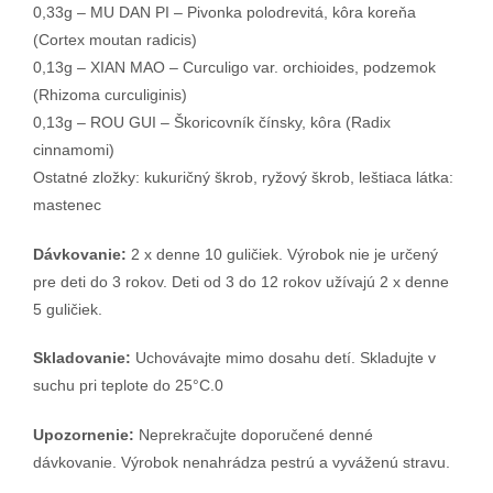
0,33g – MU DAN PI – Pivonka polodrevitá, kôra koreňa
(Cortex moutan radicis)
0,13g – XIAN MAO – Curculigo var. orchioides, podzemok
(Rhizoma curculiginis)
0,13g – ROU GUI – Škoricovník čínsky, kôra (Radix
cinnamomi)
Ostatné zložky: kukuričný škrob, ryžový škrob, leštiaca látka:
mastenec
Dávkovanie:
2 x denne 10 guličiek. Výrobok nie je určený
pre deti do 3 rokov. Deti od 3 do 12 rokov užívajú 2 x denne
5 guličiek.
Skladovanie:
Uchovávajte mimo dosahu detí. Skladujte v
suchu pri teplote do 25°C.0
Upozornenie:
Neprekračujte doporučené denné
dávkovanie. Výrobok nenahrádza pestrú a vyváženú stravu.