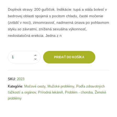
Doplnok stravy. 200 guľôčok. Indikácie: tupá a stála bolesť v
bedrovej oblasti spojená s pocitom chladu, časté močenie
(zvlášť v noci), zimomravosť, nadmerná únava po pohlavnom
styku so závratmi, znížená sexuálna výkonnosť,
nedostatočná erekcia. Jedna z n
PRIDAŤ DO KOŠÍKA
SKU:
2023
Kategórie:
Močové cesty
,
Mužské problémy
,
Podľa zdravotných
ťažkostí a orgánov
,
Prírodná lekáreň
,
Problém - choroba
,
Ženské
problémy