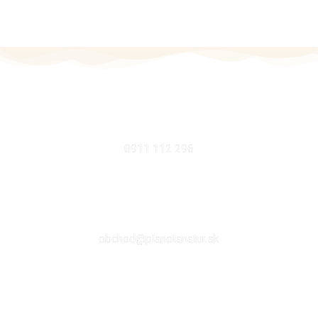
MOBIL
0911 112 296
EMAIL
obchod@planetanatur.sk
FACEBOOK