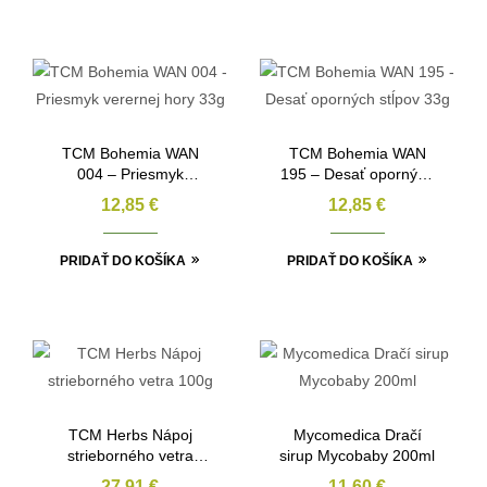
TCM Bohemia WAN
TCM Bohemia WAN
004 – Priesmyk
195 – Desať oporných
verernej hory 33g
stĺpov 33g
12,85
€
12,85
€
PRIDAŤ DO KOŠÍKA
PRIDAŤ DO KOŠÍKA
TCM Herbs Nápoj
Mycomedica Dračí
strieborného vetra
sirup Mycobaby 200ml
100g
27,91
€
11,60
€