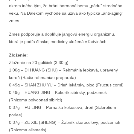
okrem iného tým, že bráni hormonálnemu „pádu” stredného
veku. Na Ďalekom východe sa užíva ako typická „anti-aging”
zmes.
Zmes podporuje a doplňuje jangovú energiu organizmu,
ktorá je podľa čínskej medicíny uložená v ľadvinách.
Zloženie:
Zloženie na 20 guličiek (3,30 g)
1,00g – DI HUANG (SHU) – Rehmánia lepkavá, upravený
koreň (Radix rehmaniae preparata)
0,49g – SHAN ZHU YU – Drieň lekársky, plod (Fructus corni)
0,49g – HUANG JING – Kokorík sibírsky, podzemok
(Rhizoma polygonati sibirici)
0,37g – FU LING – Pornatka kokosová, dreň (Sclerotium
poriae)
0,37g – ZE XIE (SHENG) – Žabník skorocelový, podzemok
(Rhizoma alismatis)