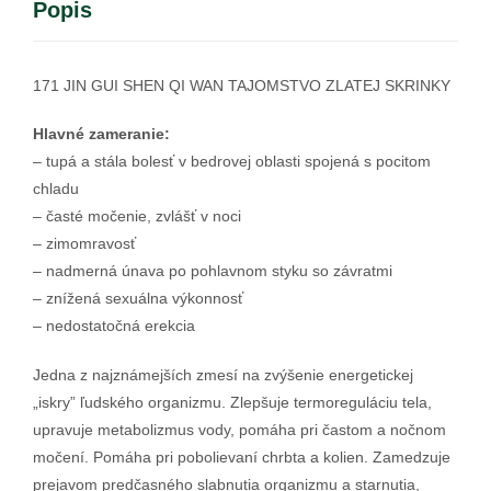
Popis
171 JIN GUI SHEN QI WAN TAJOMSTVO ZLATEJ SKRINKY
Hlavné zameranie:
– tupá a stála bolesť v bedrovej oblasti spojená s pocitom
chladu
– časté močenie, zvlášť v noci
– zimomravosť
– nadmerná únava po pohlavnom styku so závratmi
– znížená sexuálna výkonnosť
– nedostatočná erekcia
Jedna z najznámejších zmesí na zvýšenie energetickej
„iskry” ľudského organizmu. Zlepšuje termoreguláciu tela,
upravuje metabolizmus vody, pomáha pri častom a nočnom
močení. Pomáha pri pobolievaní chrbta a kolien. Zamedzuje
prejavom predčasného slabnutia organizmu a starnutia,