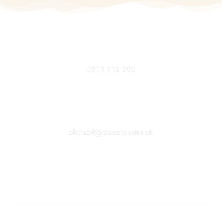
MOBIL
0911 112 296
EMAIL
obchod@planetanatur.sk
FACEBOOK
KDE NÁS NÁJDETE V BRATISLAVE